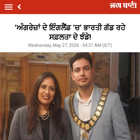
‘ਅੰਗਰੇਜ਼ਾਂ ਦੇ ਇੰਗਲੈਂਡ ’ਚ’ ਭਾਰਤੀ ਗੱਡ ਰਹੇ
ਸਫ਼ਲਤਾ ਦੇ ਝੰਡੇ!
Wednesday, May 27, 2026 - 04:21 AM (IST)