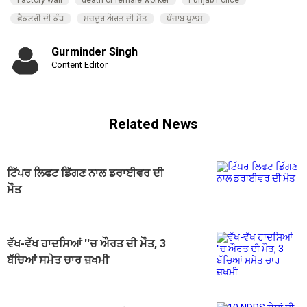
Factory wall
death of female worker
Punjab Police
ਫੈਕਟਰੀ ਦੀ ਕੰਧ
ਮਜ਼ਦੂਰ ਔਰਤ ਦੀ ਮੌਤ
ਪੰਜਾਬ ਪੁਲਸ
Gurminder Singh
Content Editor
Related News
ਟਿੱਪਰ ਲਿਫਟ ਡਿੱਗਣ ਨਾਲ ਡਰਾਈਵਰ ਦੀ
ਮੌਤ
ਵੱਖ-ਵੱਖ ਹਾਦਸਿਆਂ ''ਚ ਔਰਤ ਦੀ ਮੌਤ, 3
ਬੱਚਿਆਂ ਸਮੇਤ ਚਾਰ ਜ਼ਖਮੀ