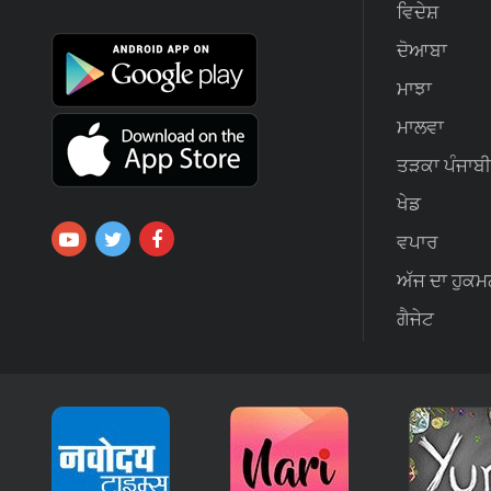
ਵਿਦੇਸ਼
ਦੋਆਬਾ
ਮਾਝਾ
ਮਾਲਵਾ
ਤੜਕਾ ਪੰਜਾਬੀ
ਖੇਡ
ਵਪਾਰ
ਅੱਜ ਦਾ ਹੁਕਮ
ਗੈਜੇਟ