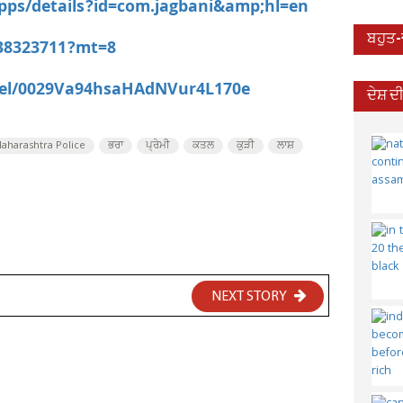
apps/details?id=com.jagbani&amp;hl=en
ਬਹੁਤ
538323711?mt=8
nel/0029Va94hsaHAdNVur4L170e
ਦੇਸ਼ 
aharashtra Police
ਭਰਾ
ਪ੍ਰੇਮੀ
ਕਤਲ
ਕੁੜੀ
ਲਾਸ਼
NEXT STORY