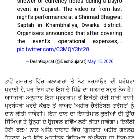
shower of currency notes during a Dayro
event in Gujarat. The video is from last
night’s performance at a Shrimad Bhagwat
Saptah in Khambhaliya, Dwarka district.
Organisers announced that after covering
the event’s operational expenses,…
pic.twitter.com/C3MQY3ht28
— DeshGujarat (@DeshGujarat)
May 15, 2026
ਭਾਵੇਂ ਗੁਜਰਾਤ ਵਿੱਚ ਕਲਾਕਾਰਾਂ 'ਤੇ ਨੋਟ ਬਰਸਾਉਣ ਦੀ ਪਰੰਪਰਾ
ਪੁਰਾਣੀ ਹੈ, ਪਰ ਇਸ ਵਾਰ ਇਸ ਦੇ ਪਿੱਛੇ ਦਾ ਮਕਸਦ ਬਹੁਤ ਨੇਕ ਹੈ।
ਆਯੋਜਕਾਂ ਅਨੁਸਾਰ ਇਸ ਪ੍ਰੋਗਰਾਮ ਤੋਂ ਇਕੱਠੀ ਹੋਈ ਸਾਰੀ ਰਾਸ਼ੀ,
ਪ੍ਰਬੰਧਕੀ ਖਰਚੇ ਕੱਢਣ ਤੋਂ ਬਾਅਦ 'ਅਹੀਰ ਚੈਰੀਟੇਬਲ ਟਰੱਸਟ' ਨੂੰ
ਦਾਨ ਕੀਤੀ ਜਾਵੇਗੀ। ਇਸ ਦਾਨ ਦਾ ਇਸਤੇਮਾਲ ਕੁੜੀਆਂ ਦੀ ਉੱਚ
ਸਿੱਖਿਆ ਤੇ ਉਨ੍ਹਾਂ ਦੇ ਉਜਵਲ ਭਵਿੱਖ ਲਈ ਕੀਤਾ ਜਾਵੇਗਾ। ਇਕੱਠੀ
ਹੋਈ ਰਕਮ ਨਾਲ ਅਹਿਮਦਾਬਾਦ ਵਿੱਚ 'ਗੁਜਰਾਤ ਅਹੀਰ ਗਰਲਜ਼
ਹੋਸਟਲ' ਅਤੇ ਇੱਕ ਆਧੁਨਿਕ ਵਿਦਿਅਕ ਕੰਪਲੈਕਸ ਦਾ ਨਿਰਮਾਣ