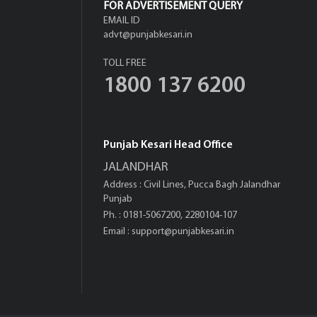
FOR ADVERTISEMENT QUERY
EMAIL ID
advt@punjabkesari.in
TOLL FREE
1800 137 6200
Punjab Kesari Head Office
JALANDHAR
Address : Civil Lines, Pucca Bagh Jalandhar
Punjab
Ph. : 0181-5067200, 2280104-107
Email :
support@punjabkesari.in