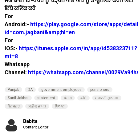
ਜਗ ਬਾਣੀ ਈ-ਪੇਪਰ ਨੂੰ ਪੜ੍ਹਨ ਅਤੇ ਐਪ ਨੂੰ ਡਾਊਨਲੋਡ ਕਰਨ ਲਈ
ਇੱਥੇ ਕਲਿੱਕ ਕਰੋ
For
Android:-
https://play.google.com/store/apps/detai
id=com.jagbani&amp;hl=en
For
IOS:-
https://itunes.apple.com/in/app/id538323711?
mt=8
Whatsapp
Channel:
https://whatsapp.com/channel/0029Va94
Punjab
DA
government employees
pensioners
Sunil Jakhar
statement
ਪੰਜਾਬ
ਡੀਏ
ਸਰਕਾਰੀ ਮੁਲਾਜ਼ਮ
ਪੈਨਸ਼ਨਰ
ਸੁਨੀਲ ਜਾਖੜ
ਬਿਆਨ
Babita
Content Editor