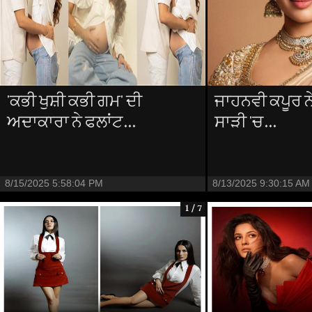
'ਕਭੀ ਖੁਸ਼ੀ ਕਭੀ ਗਮ' ਦੀ
ਜਾਹਨਵੀ ਕਪੂਰ ਨੇ 
ਅਦਾਕਾਰਾ ਨੇ ਫਲਾਂਟ...
ਸਾੜੀ 'ਚ...
8/15/2025 5:58:04 PM
8/13/2025 9:30:15 AM
1 / 7