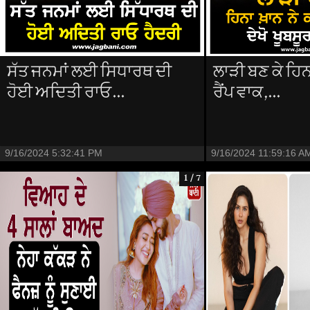
ਸੱਤ ਜਨਮਾਂ ਲਈ ਸਿਧਾਰਥ ਦੀ
ਲਾੜੀ ਬਣ ਕੇ ਹਿਨਾ
ਹੋਈ ਅਦਿਤੀ ਰਾਓ...
ਰੈਂਪ ਵਾਕ,...
9/16/2024 5:32:41 PM
9/16/2024 11:59:16 A
1 / 7