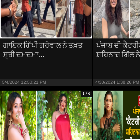
ਗਾਇਕ ਗਿੱਪੀ ਗਰੇਵਾਲ ਨੇ ਤਖ਼ਤ
ਪੰਜਾਬ ਦੀ ਕੈਟਰੀ
ਸ੍ਰੀ ਦਮਦਮਾ...
ਸ਼ਹਿਨਾਜ਼ ਗਿੱਲ ਨੇ
5/4/2024 12:50:21 PM
4/30/2024 1:38:26 PM
1 / 6