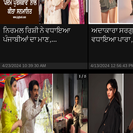
ਨਿਰਮਲ ਰਿਸ਼ੀ ਨੇ ਵਧਾਇਆ
ਅਦਾਕਾਰਾ ਸਰਗੁ
ਪੰਜਾਬੀਆਂ ਦਾ ਮਾਣ,...
ਵਧਾਇਆ ਪਾਰਾ, 
4/23/2024 10:39:30 AM
4/13/2024 12:56:43 P
1 / 5