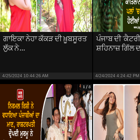
ਗਾਇਕਾ ਨੇਹਾ ਕੱਕੜ ਦੀ ਖ਼ੂਬਸੂਰਤ
ਪੰਜਾਬ ਦੀ 'ਕੈਟਰੀ
ਲੁੱਕ ਨੇ...
ਸ਼ਹਿਨਾਜ਼ ਗਿੱਲ ਦਾ
4/25/2024 10:44:26 AM
4/24/2024 4:24:42 PM
1 / 5