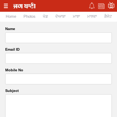
Home
Photos
ਖੇਡ
ਦੋਆਬਾ
ਮਾਝਾ
ਮਾਲਵਾ
ਗੈਜੇਟ
Name
Email ID
Mobile No
Subject