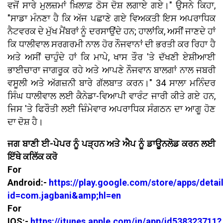
ਵਜੋਂ ਸਾਰੇ ਮੁਲਜ਼ਮਾਂ ਖ਼ਿਲਾਫ਼ ਠੋਸ ਦੋਸ਼ ਲਗਾਏ ਗਏ।" ਉਸਨੇ ਕਿਹਾ,
"ਸਾਡਾ ਮੰਨਣਾ ਹੈ ਕਿ ਅੱਜ ਪਛਾਣੇ ਗਏ ਵਿਅਕਤੀ ਇਸ ਅਪਰਾਧਿਕ
ਨੈਟਵਰਕ ਦੇ ਮੁੱਖ ਮੈਂਬਰਾਂ ਨੂੰ ਦਰਸਾਉਂਦੇ ਹਨ; ਹਾਲਾਂਕਿ, ਅਸੀਂ ਜਾਣਦੇ ਹਾਂ
ਕਿ ਧਾਲੀਵਾਲ ਸਰਗਰਮੀ ਨਾਲ ਹੋਰ ਨੌਜਵਾਨਾਂ ਦੀ ਭਰਤੀ ਕਰ ਰਿਹਾ ਹੈ
ਅਤੇ ਅਸੀਂ ਚਾਹੁੰਦੇ ਹਾਂ ਕਿ ਮਾਪੇ, ਖਾਸ ਤੌਰ 'ਤੇ ਦੱਖਣੀ ਏਸ਼ੀਆਈ
ਭਾਈਚਾਰਾ ਜਾਗਰੂਕ ਰਹੇ ਅਤੇ ਆਪਣੇ ਨੌਜਵਾਨ ਬਾਲਗਾਂ ਨਾਲ ਜਬਰੀ
ਵਸੂਲੀ ਅਤੇ ਅੱਗਜ਼ਨੀ ਬਾਰੇ ਗੱਲਬਾਤ ਕਰਨ।" 34 ਸਾਲਾ ਮਨਿੰਦਰ
ਸਿੰਘ ਧਾਲੀਵਾਲ ਲਈ ਕੈਨੇਡਾ-ਵਿਆਪੀ ਵਾਰੰਟ ਜਾਰੀ ਕੀਤੇ ਗਏ ਹਨ,
ਜਿਸ 'ਤੇ ਫਿਰੌਤੀ ਲਈ ਜ਼ਿੰਮੇਵਾਰ ਅਪਰਾਧਿਕ ਸੰਗਠਨ ਦਾ ਆਗੂ ਹੋਣ
ਦਾ ਦੋਸ਼ ਹੈ।
ਜਗ ਬਾਣੀ ਈ-ਪੇਪਰ ਨੂੰ ਪੜ੍ਹਨ ਅਤੇ ਐਪ ਨੂੰ ਡਾਊਨਲੋਡ ਕਰਨ ਲਈ
ਇੱਥੇ ਕਲਿੱਕ ਕਰੋ
For
Android:-
https://play.google.com/store/apps/detai
id=com.jagbani&amp;hl=en
For
IOS:-
https://itunes.apple.com/in/app/id538323711?