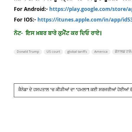
For Android:-
https://play.google.com/store/
For IOS:-
https://itunes.apple.com/in/app/id
ਨੋਟ- ਇਸ ਖ਼ਬਰ ਬਾਰੇ ਕੁਮੈਂਟ ਕਰ ਦਿਓ ਰਾਏ।
Donald Trump
US court
global tariffs
America
ਡੋਨਾਲਡ ਟਰੰ
ਕੈਨੇਡਾ ਦੇ ਹਸਪਤਾਲ 'ਚ ਕੀੜੀਆਂ ਦਾ ‘ਹਮਲਾ’! ਕਈ ਸਰਜਰੀਆਂ ਹੋਈਆਂ ਰੱ