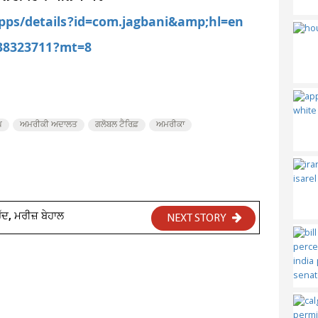
apps/details?id=com.jagbani&amp;hl=en
538323711?mt=8
ਪ
ਅਮਰੀਕੀ ਅਦਾਲਤ
ਗਲੋਬਲ ਟੈਰਿਫ਼
ਅਮਰੀਕਾ
ਦ, ਮਰੀਜ਼ ਬੇਹਾਲ
NEXT STORY