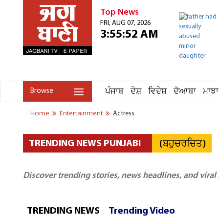
Top News
FRI, AUG 07, 2026
3:55:52 AM
ਪੰਜਾਬ
ਦੇਸ਼
ਵਿਦੇਸ਼
ਦੋਆਬਾ
ਮਾਝਾ
Browse
Home
Entertainment
Actress
(ਬਹੁਚਰਚਿਤ)
TRENDING NEWS PUNJABI
Discover trending stories, news headlines, and viral
TRENDING NEWS
Trending Video