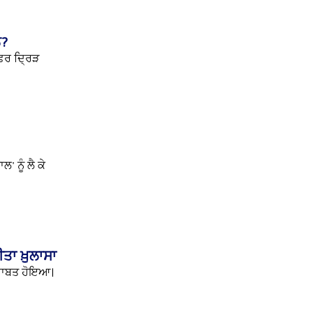
ਨ?
ਫ਼ਰ ਦ੍ਰਿੜ
 ਨੂੰ ਲੈ ਕੇ
ੀਤਾ ਖ਼ੁਲਾਸਾ
ਾ ਸਾਬਤ ਹੋਇਆ।