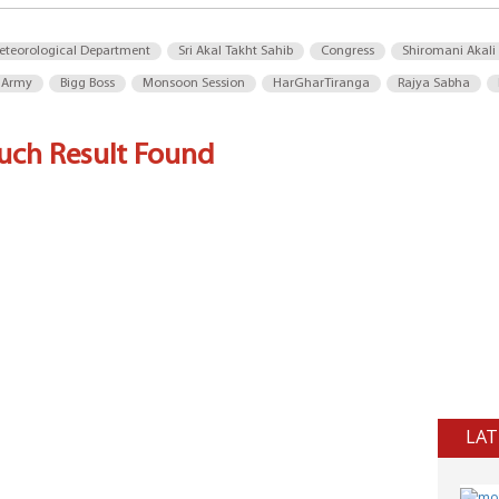
eteorological Department
Sri Akal Takht Sahib
Congress
Shiromani Akali
 Army
Bigg Boss
Monsoon Session
HarGharTiranga
Rajya Sabha
uch Result Found
LAT