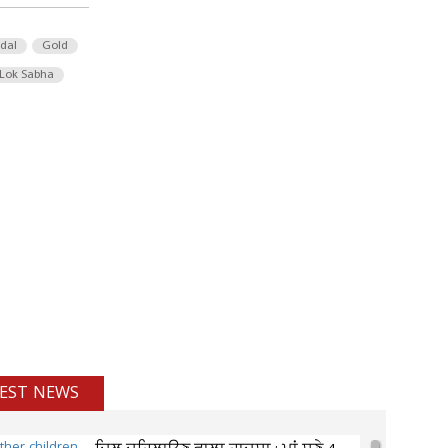
 dal
Gold
Lok Sabha
EST NEWS