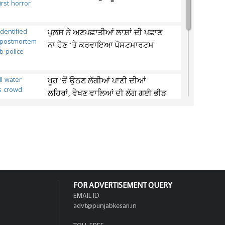
ਪੁਲਸ ਨੇ ਅਣਪਛਾਤੀਆਂ ਲਾਸ਼ਾਂ ਦੀ ਪਛਾਣ
ਨਾ ਹੋਣ ’ਤੇ ਕਰਵਾਇਆ ਪੋਸਟਮਾਰਟਮ
ਖੂਹ 'ਚੋਂ ਉਠਣ ਲੱਗੀਆਂ ਪਾਣੀ ਦੀਆਂ
ਲਹਿਰਾਂ, ਵੇਖਣ ਵਾਲਿਆਂ ਦੀ ਲੱਗ ਗਈ ਭੀੜ
ਕਰਨਾਟਕ 'ਚ ਸਭ ਤੋਂ ਵੱਡੀ ਥੀਏਟ੍ਰੀਕਲ
ਰਿਲੀਜ਼ ਲਈ ਤਿਆਰ 'ਟੌਕਸਿਕ'
FOR ADVERTISEMENT QUERY
EMAIL ID
advt@punjabkesari.in