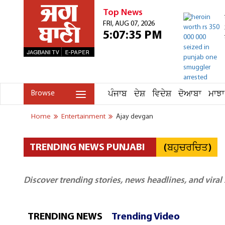
Top News
FRI, AUG 07, 2026
5:07:35 PM
ਪੰਜਾਬ
ਦੇਸ਼
ਵਿਦੇਸ਼
ਦੋਆਬਾ
ਮਾਝਾ
Browse
Home
Entertainment
Ajay devgan
(ਬਹੁਚਰਚਿਤ)
TRENDING NEWS PUNJABI
Discover trending stories, news headlines, and viral
TRENDING NEWS
Trending Video