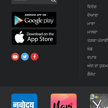
ਵਿਦੇਸ਼
ਦੋਆਬਾ
ਮਾਝਾ
ਮਾਲਵਾ
ਤੜਕਾ ਪੰਜਾਬੀ
ਖੇਡ
ਵਪਾਰ
ਅੱਜ ਦਾ ਹੁਕਮ
ਗੈਜੇਟ