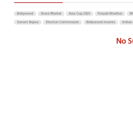
Bollywood
Share Market
Asia Cup 2025
Punjab Weather
M
Sonam Bajwa
Election Commission
Bollywood movies
Indian
No S