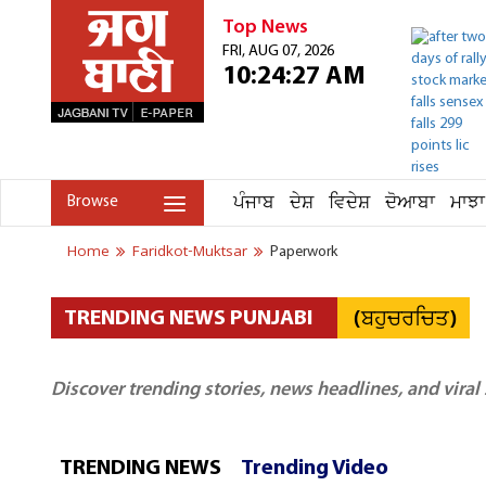
Top News
FRI, AUG 07, 2026
10:24:27 AM
ਪੰਜਾਬ
ਦੇਸ਼
ਵਿਦੇਸ਼
ਦੋਆਬਾ
ਮਾਝਾ
Browse
Home
Faridkot-Muktsar
Paperwork
(ਬਹੁਚਰਚਿਤ)
TRENDING NEWS PUNJABI
Discover trending stories, news headlines, and viral
TRENDING NEWS
Trending Video