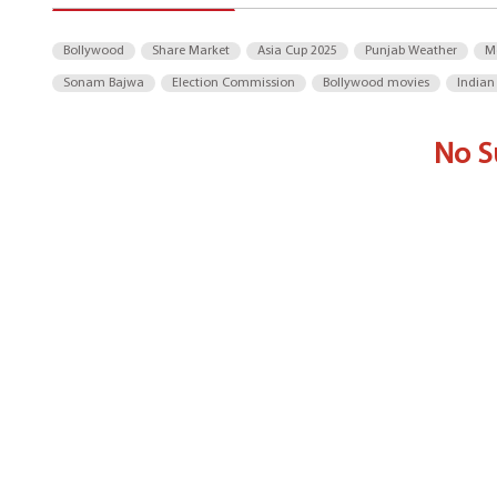
Bollywood
Share Market
Asia Cup 2025
Punjab Weather
M
Sonam Bajwa
Election Commission
Bollywood movies
Indian
No S