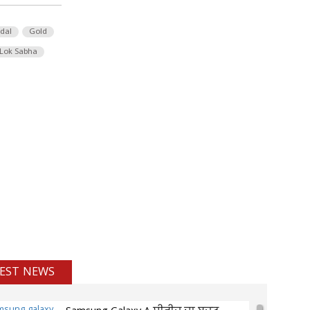
 dal
Gold
Lok Sabha
EST NEWS