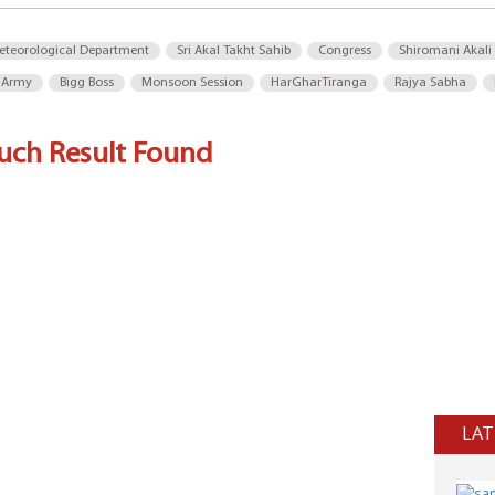
eteorological Department
Sri Akal Takht Sahib
Congress
Shiromani Akali
 Army
Bigg Boss
Monsoon Session
HarGharTiranga
Rajya Sabha
uch Result Found
LAT