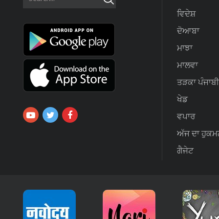
ਵਿਦੇਸ਼
ਦੋਆਬਾ
ਮਾਝਾ
ਮਾਲਵਾ
ਤੜਕਾ ਪੰਜਾਬੀ
ਖੇਡ
ਵਪਾਰ
ਅੱਜ ਦਾ ਹੁਕਮ
ਗੈਜੇਟ