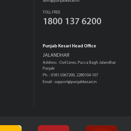
advt@punjabkesari.in
TOLL FREE
1800 137 6200
Punjab Kesari Head Office
JALANDHAR
Address : Civil Lines, Pucca Bagh Jalandhar
Punjab
Ph. : 0181-5067200, 2280104-107
Email :
support@punjabkesari.in