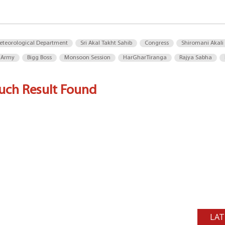
eteorological Department
Sri Akal Takht Sahib
Congress
Shiromani Akali
 Army
Bigg Boss
Monsoon Session
HarGharTiranga
Rajya Sabha
uch Result Found
LAT