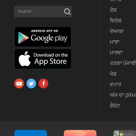
ਦੇਸ਼
ਵਿਦੇਸ਼
ਦੋਆਬਾ
ਮਾਝਾ
ਮਾਲਵਾ
ਤੜਕਾ ਪੰਜਾਬੀ
ਖੇਡ
ਵਪਾਰ
ਅੱਜ ਦਾ ਹੁਕਮ
ਗੈਜੇਟ