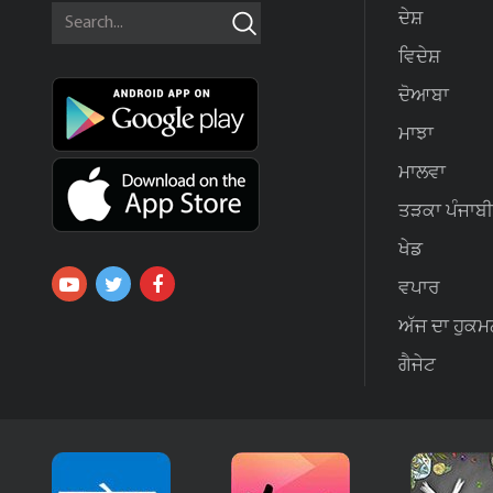
ਦੇਸ਼
ਵਿਦੇਸ਼
ਦੋਆਬਾ
ਮਾਝਾ
ਮਾਲਵਾ
ਤੜਕਾ ਪੰਜਾਬੀ
ਖੇਡ
ਵਪਾਰ
ਅੱਜ ਦਾ ਹੁਕਮ
ਗੈਜੇਟ