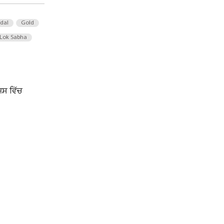
 dal
Gold
Lok Sabha
ਿਸ ਵਿੱਚ