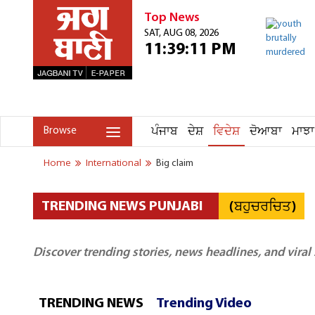
Top News
SAT, AUG 08, 2026
11:39:11 PM
ਪੰਜਾਬ
ਦੇਸ਼
ਵਿਦੇਸ਼
ਦੋਆਬਾ
ਮਾਝਾ
Browse
Home
International
Big claim
(ਬਹੁਚਰਚਿਤ)
TRENDING NEWS PUNJABI
Discover trending stories, news headlines, and viral
TRENDING NEWS
Trending Video