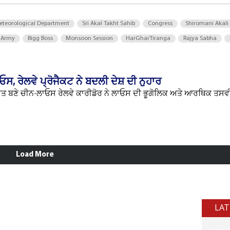
eteorological Department
Sri Akal Takht Sahib
Congress
Shiromani Akali
 Army
Bigg Boss
Monsoon Session
HarGharTiranga
Rajya Sabha
ਸ, ਰੇਲਵੇ ਪ੍ਰੋਜੈਕਟ ਨੇ ਬਦਲੀ ਦੇਸ਼ ਦੀ ਨੁਹਾਰ
ਹਿਤ ਬਣੇ ਚੀਨ-ਲਾਓਸ ਰੇਲਵੇ ਕਾਰੀਡੋਰ ਨੇ ਲਾਓਸ ਦੀ ਭੂਗੋਲਿਕ ਅਤੇ ਆਰਥਿਕ ਤਸਵੀਰ 
Load More
LAT