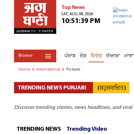
Top News
SAT, AUG 08, 2026
10:51:39 PM
ਪੰਜਾਬ
ਦੇਸ਼
ਵਿਦੇਸ਼
ਦੋਆਬਾ
ਮਾਝਾ
Browse
Home
International
Pictures
(ਬਹੁਚਰਚਿਤ)
TRENDING NEWS PUNJABI
Discover trending stories, news headlines, and viral
TRENDING NEWS
Trending Video