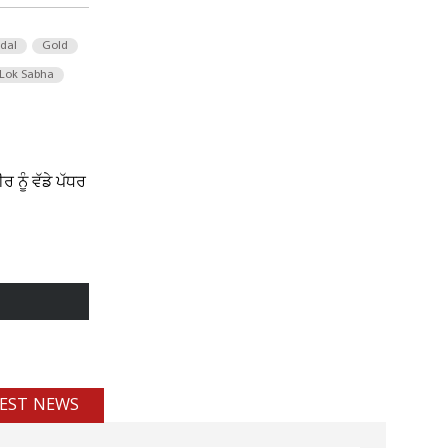
 dal
Gold
Lok Sabha
ਨੂੰ ਵੱਡੇ ਪੱਧਰ
EST NEWS