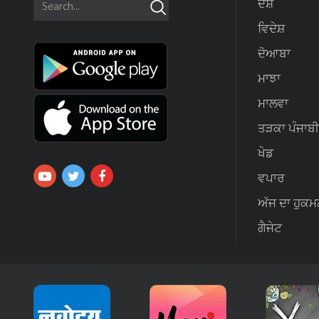
ਦੇਸ਼
ਵਿਦੇਸ਼
ਦੋਆਬਾ
ਮਾਝਾ
ਮਾਲਵਾ
ਤੜਕਾ ਪੰਜਾਬੀ
ਖੇਡ
ਵਪਾਰ
ਅੱਜ ਦਾ ਹੁਕਮ
ਗੈਜੇਟ