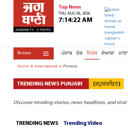
Top News
THU, AUG 06, 2026
7:14:22 AM
ਪੰਜਾਬ
ਦੇਸ਼
ਵਿਦੇਸ਼
ਦੋਆਬਾ
ਮਾਝਾ
Browse
Home
International
Protests
(ਬਹੁਚਰਚਿਤ)
TRENDING NEWS PUNJABI
Discover trending stories, news headlines, and viral
TRENDING NEWS
Trending Video