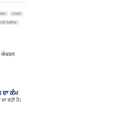
 dal
Gold
Lok Sabha
ਮੀ ਐਕਸ਼ਨ
ਲ ਦਾ ਕੰਮ
ਜਾ ਰਹੀ ਹੈ।