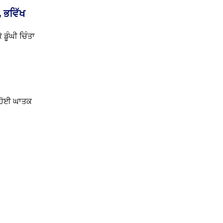
 ਭਵਿੱਖ
ਡੂੰਘੀ ਚਿੰਤਾ
ੇ ਹੋਈ ਘਾਤਕ