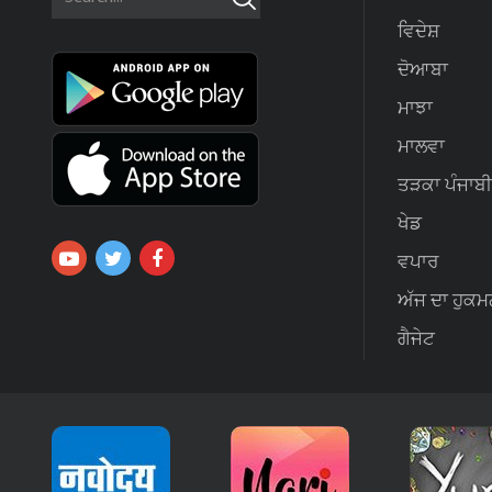
ਵਿਦੇਸ਼
ਦੋਆਬਾ
ਮਾਝਾ
ਮਾਲਵਾ
ਤੜਕਾ ਪੰਜਾਬੀ
ਖੇਡ
ਵਪਾਰ
ਅੱਜ ਦਾ ਹੁਕਮ
ਗੈਜੇਟ