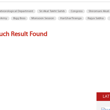
eteorological Department
Sri Akal Takht Sahib
Congress
Shiromani Akali
 Army
Bigg Boss
Monsoon Session
HarGharTiranga
Rajya Sabha
uch Result Found
LAT