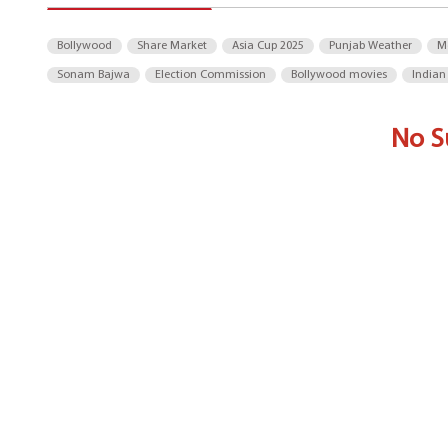
Bollywood
Share Market
Asia Cup 2025
Punjab Weather
M
Sonam Bajwa
Election Commission
Bollywood movies
Indian
No S