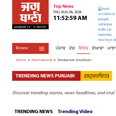
Top News
THU, AUG 06, 2026
11:52:59 AM
ਪੰਜਾਬ
ਦੇਸ਼
ਵਿਦੇਸ਼
ਦੋਆਬਾ
ਮਾਝਾ
Browse
Home
International
Shinkansen shutdown
(ਬਹੁਚਰਚਿਤ)
TRENDING NEWS PUNJABI
Discover trending stories, news headlines, and viral
TRENDING NEWS
Trending Video