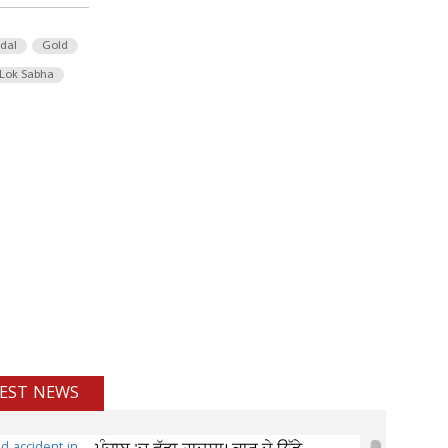
 dal
Gold
Lok Sabha
EST NEWS