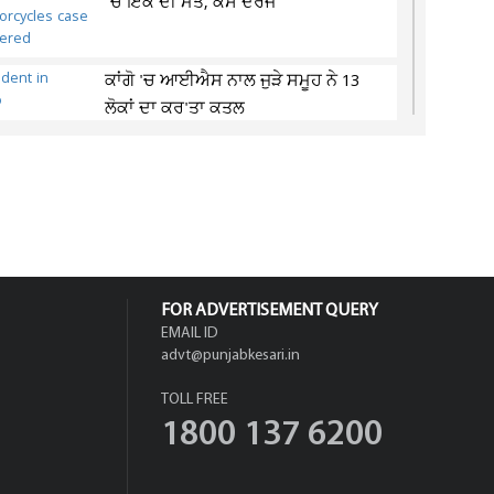
’ਚ ਇਕ ਦੀ ਮੌਤ, ਕੇਸ ਦਰਜ
ਕਾਂਗੋ 'ਚ ਆਈਐਸ ਨਾਲ ਜੁੜੇ ਸਮੂਹ ਨੇ 13
ਲੋਕਾਂ ਦਾ ਕਰ'ਤਾ ਕਤਲ
ਲੱਦਾਖ ਮੈਰਾਥਨ ਦੀ ਇਨਾਮੀ ਰਾਸ਼ੀ ਵਧਾ ਕੇ
1 ਕਰੋੜ ਰੁਪਏ ਕੀਤੀ
FOR ADVERTISEMENT QUERY
EMAIL ID
advt@punjabkesari.in
TOLL FREE
1800 137 6200