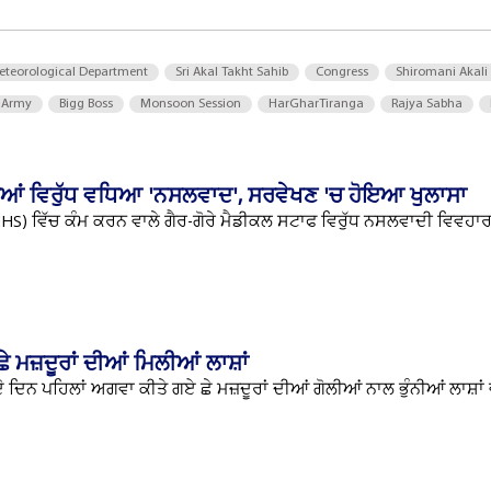
eteorological Department
Sri Akal Takht Sahib
Congress
Shiromani Akali
 Army
Bigg Boss
Monsoon Session
HarGharTiranga
Rajya Sabha
ੀਆਂ ਵਿਰੁੱਧ ਵਧਿਆ 'ਨਸਲਵਾਦ', ਸਰਵੇਖਣ 'ਚ ਹੋਇਆ ਖੁਲਾਸਾ
NHS) ਵਿੱਚ ਕੰਮ ਕਰਨ ਵਾਲੇ ਗੈਰ-ਗੋਰੇ ਮੈਡੀਕਲ ਸਟਾਫ ਵਿਰੁੱਧ ਨਸਲਵਾਦੀ ਵਿਵਹਾਰ
 ਮਜ਼ਦੂਰਾਂ ਦੀਆਂ ਮਿਲੀਆਂ ਲਾਸ਼ਾਂ
ੋ ਦਿਨ ਪਹਿਲਾਂ ਅਗਵਾ ਕੀਤੇ ਗਏ ਛੇ ਮਜ਼ਦੂਰਾਂ ਦੀਆਂ ਗੋਲੀਆਂ ਨਾਲ ਭੁੰਨੀਆਂ ਲਾਸ਼ਾਂ 