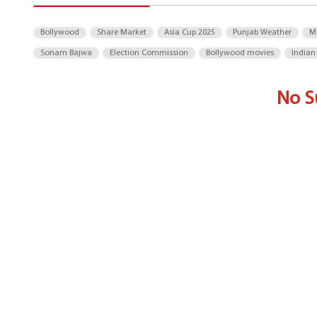
Bollywood
Share Market
Asia Cup 2025
Punjab Weather
M
Sonam Bajwa
Election Commission
Bollywood movies
Indian
No S