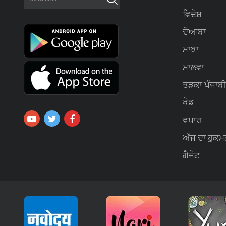
ਵਿਦੇਸ਼
ਦੋਆਬਾ
ਮਾਝਾ
ਮਾਲਵਾ
ਤੜਕਾ ਪੰਜਾਬੀ
ਖੇਡ
ਵਪਾਰ
ਅੱਜ ਦਾ ਹੁਕਮ
ਗੈਜੇਟ