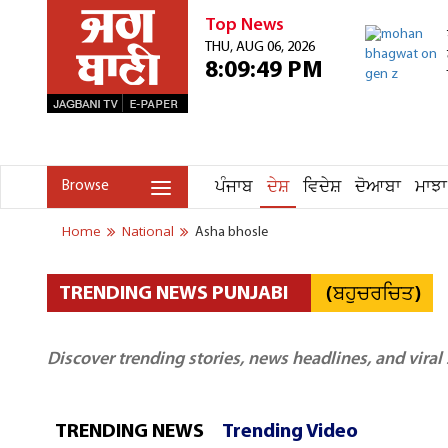
Top News
THU, AUG 06, 2026
8:09:49 PM
ਪੰਜਾਬ
ਦੇਸ਼
ਵਿਦੇਸ਼
ਦੋਆਬਾ
ਮਾਝਾ
Browse
Home
National
Asha bhosle
(ਬਹੁਚਰਚਿਤ)
TRENDING NEWS PUNJABI
Discover trending stories, news headlines, and viral
TRENDING NEWS
Trending Video