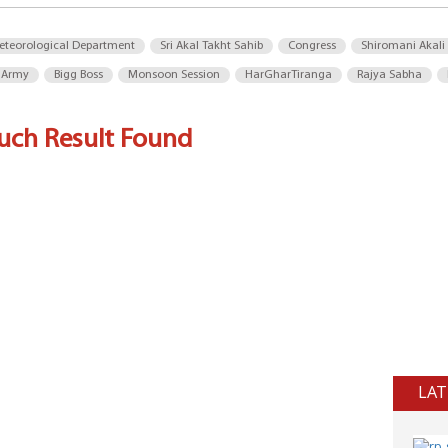
eteorological Department
Sri Akal Takht Sahib
Congress
Shiromani Akali
 Army
Bigg Boss
Monsoon Session
HarGharTiranga
Rajya Sabha
uch Result Found
LAT