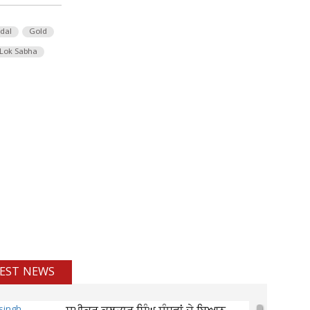
 dal
Gold
Lok Sabha
EST NEWS