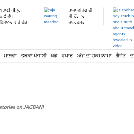
ਪੁਰਾਣੀ ਪੀੜ੍ਹੀ
ਰਾਜਾ ਵੜਿੰਗ ਦੀ
ਨਾਲੋਂ ਵੱਧ
ਮੀਟਿੰਗ 'ਚ
ਇਮਾਨਦਾਰ ਤੇ ਦੇਸ਼
ਜ਼ਬਰਦਸਤ
ਭਗਤ...
ਹੰਗਾਮਾ!...
ਮਾਲਵਾ
ਤੜਕਾ ਪੰਜਾਬੀ
ਖੇਡ
ਵਪਾਰ
ਅੱਜ ਦਾ ਹੁਕਮਨਾਮਾ
ਗੈਜੇਟ
ਦ
 stories on JAGBANI