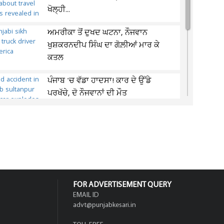
ਖੋਲ੍ਹੀ...
ਅਮਰੀਕਾ ਤੋਂ ਦੁਖਦ ਘਟਨਾ, ਨੌਜਵਾਨ
ਖੁਸ਼ਕਰਨਦੀਪ ਸਿੰਘ ਦਾ ਗੋਲ਼ੀਆਂ ਮਾਰ ਕੇ
ਕਤਲ
ਪੰਜਾਬ 'ਚ ਵੱਡਾ ਹਾਦਸਾ! ਕਾਰ ਦੇ ਉੱਡੇ
ਪਰਖੱਚੇ, ਦੋ ਨੌਜਵਾਨਾਂ ਦੀ ਮੌਤ
ਪੈਟਰੋਲ ਪੰਪਾਂ ਨੂੰ ਲੈ ਕੇ ਕਪੂਰਥਲਾ DC ਨੇ
ਜਾਰੀ ਕੀਤੇ ਸਖ਼ਤ ਹੁਕਮ
FOR ADVERTISEMENT QUERY
EMAIL ID
advt@punjabkesari.in