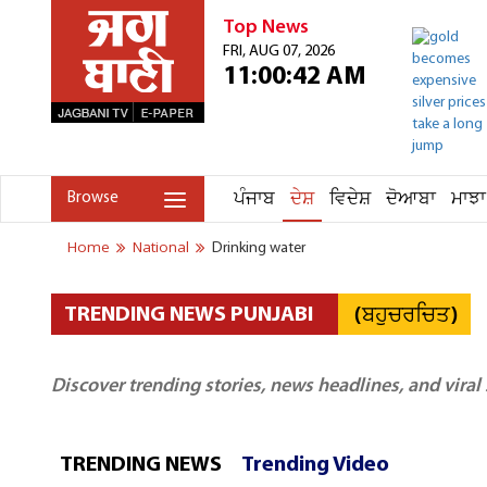
Top News
FRI, AUG 07, 2026
11:00:42 AM
ਪੰਜਾਬ
ਦੇਸ਼
ਵਿਦੇਸ਼
ਦੋਆਬਾ
ਮਾਝਾ
Browse
Home
National
Drinking water
(ਬਹੁਚਰਚਿਤ)
TRENDING NEWS PUNJABI
Discover trending stories, news headlines, and viral
TRENDING NEWS
Trending Video