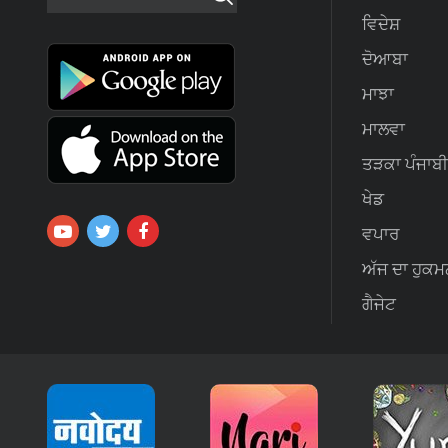
ਵਿਦੇਸ਼
ਦੋਆਬਾ
ਮਾਝਾ
ਮਾਲਵਾ
ਤੜਕਾ ਪੰਜਾਬੀ
ਖੇਡ
ਵਪਾਰ
ਅੱਜ ਦਾ ਹੁਕਮ
ਗੈਜੇਟ