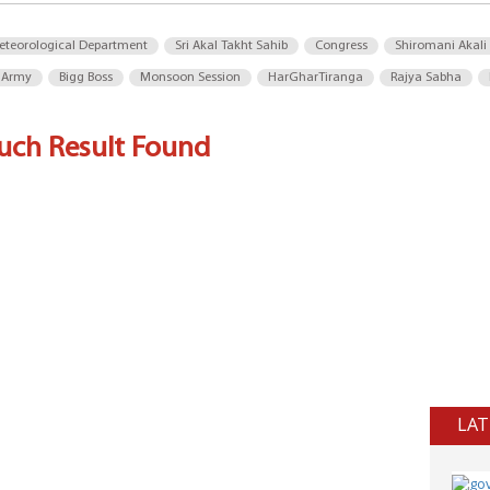
eteorological Department
Sri Akal Takht Sahib
Congress
Shiromani Akali
 Army
Bigg Boss
Monsoon Session
HarGharTiranga
Rajya Sabha
uch Result Found
LAT