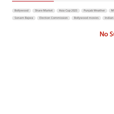
Bollywood
Share Market
Asia Cup 2025
Punjab Weather
M
Sonam Bajwa
Election Commission
Bollywood movies
Indian
No S