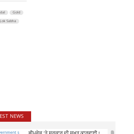
 dal
Gold
Lok Sabha
EST NEWS
ਡੀਪਫੇਕ 'ਤੇ ਸਰਕਾਰ ਦੀ ਸਖਤ ਕਾਰਵਾਈ !