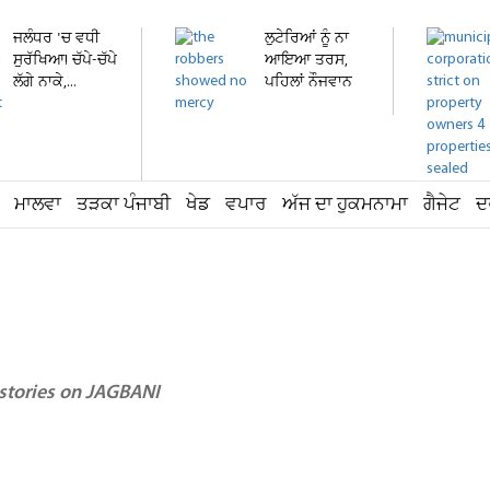
ਜਲੰਧਰ 'ਚ ਵਧੀ
ਲੁਟੇਰਿਆਂ ਨੂੰ ਨਾ
ਸੁਰੱਖਿਆ! ਚੱਪੇ-ਚੱਪੇ
ਆਇਆ ਤਰਸ,
ਲੱਗੇ ਨਾਕੇ,...
ਪਹਿਲਾਂ ਨੌਜਵਾਨ
ਦੀ...
ਮਾਲਵਾ
ਤੜਕਾ ਪੰਜਾਬੀ
ਖੇਡ
ਵਪਾਰ
ਅੱਜ ਦਾ ਹੁਕਮਨਾਮਾ
ਗੈਜੇਟ
ਦ
 stories on JAGBANI