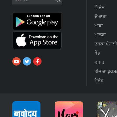
ਵਿਦੇਸ਼
ਦੋਆਬਾ
ਮਾਝਾ
ਮਾਲਵਾ
ਤੜਕਾ ਪੰਜਾਬੀ
ਖੇਡ
ਵਪਾਰ
ਅੱਜ ਦਾ ਹੁਕਮ
ਗੈਜੇਟ