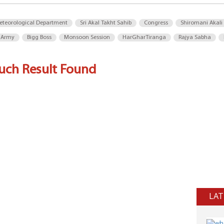
eteorological Department
Sri Akal Takht Sahib
Congress
Shiromani Akali
 Army
Bigg Boss
Monsoon Session
HarGharTiranga
Rajya Sabha
uch Result Found
LAT