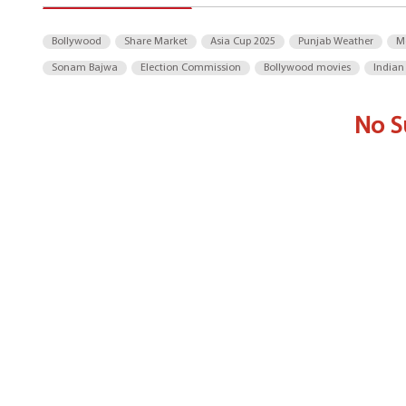
Bollywood
Share Market
Asia Cup 2025
Punjab Weather
M
Sonam Bajwa
Election Commission
Bollywood movies
Indian
No S