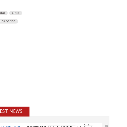
 dal
Gold
Lok Sabha
EST NEWS