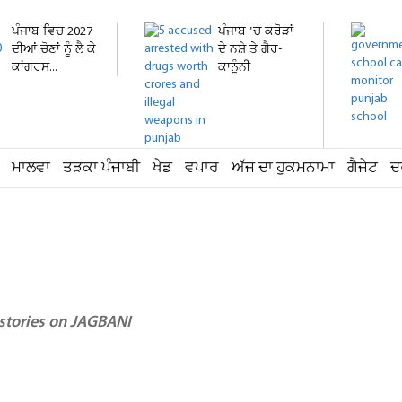
ਪੰਜਾਬ ਵਿਚ 2027
ਪੰਜਾਬ 'ਚ ਕਰੋੜਾਂ
ਦੀਆਂ ਚੋਣਾਂ ਨੂੰ ਲੈ ਕੇ
ਦੇ ਨਸ਼ੇ ਤੇ ਗੈਰ-
ਕਾਂਗਰਸ...
ਕਾਨੂੰਨੀ
ਹਥਿਆਰ...
ਮਾਲਵਾ
ਤੜਕਾ ਪੰਜਾਬੀ
ਖੇਡ
ਵਪਾਰ
ਅੱਜ ਦਾ ਹੁਕਮਨਾਮਾ
ਗੈਜੇਟ
ਦ
 stories on JAGBANI