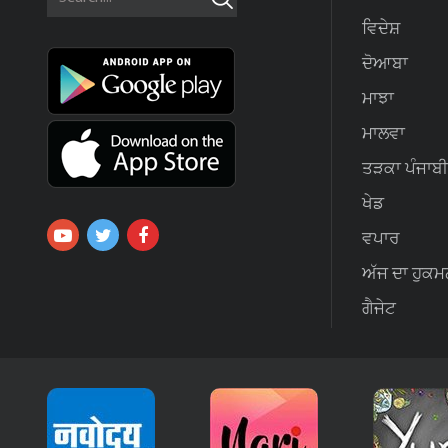
ਵਿਦੇਸ਼
ਦੋਆਬਾ
ਮਾਝਾ
ਮਾਲਵਾ
ਤੜਕਾ ਪੰਜਾਬੀ
ਖੇਡ
ਵਪਾਰ
ਅੱਜ ਦਾ ਹੁਕਮ
ਗੈਜੇਟ