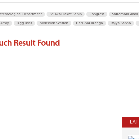
eteorological Department
Sri Akal Takht Sahib
Congress
Shiromani Akali
 Army
Bigg Boss
Monsoon Session
HarGharTiranga
Rajya Sabha
uch Result Found
LAT