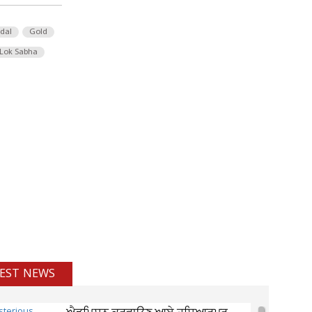
 dal
Gold
Lok Sabha
EST NEWS