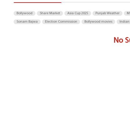
Bollywood
Share Market
Asia Cup 2025
Punjab Weather
M
Sonam Bajwa
Election Commission
Bollywood movies
Indian
No S