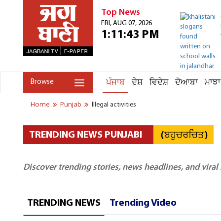
Top News
FRI, AUG 07, 2026
1:11:43 PM
ਪੰਜਾਬ
ਦੇਸ਼
ਵਿਦੇਸ਼
ਦੋਆਬਾ
ਮਾਝਾ
Browse
Home
Punjab
Illegal activities
(ਬਹੁਚਰਚਿਤ)
TRENDING NEWS PUNJABI
Discover trending stories, news headlines, and viral
TRENDING NEWS
Trending Video