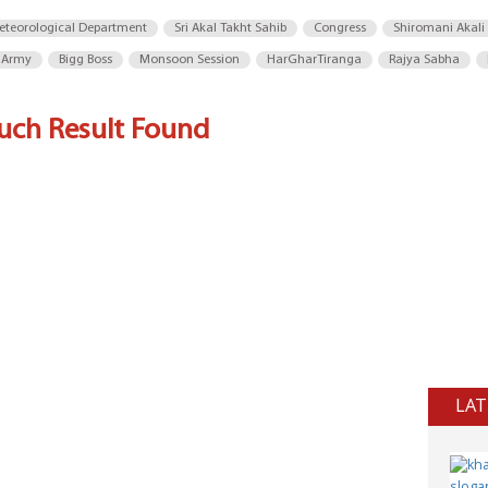
eteorological Department
Sri Akal Takht Sahib
Congress
Shiromani Akali
 Army
Bigg Boss
Monsoon Session
HarGharTiranga
Rajya Sabha
uch Result Found
LAT