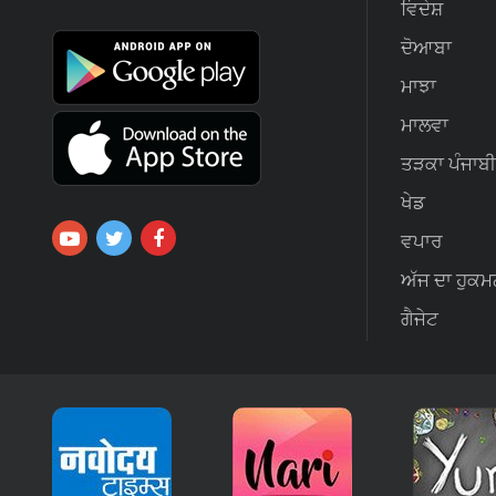
ਵਿਦੇਸ਼
ਦੋਆਬਾ
ਮਾਝਾ
ਮਾਲਵਾ
ਤੜਕਾ ਪੰਜਾਬੀ
ਖੇਡ
ਵਪਾਰ
ਅੱਜ ਦਾ ਹੁਕਮ
ਗੈਜੇਟ