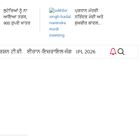
ਲੁਟੇਰਿਆਂ ਨੂੰ ਨਾ
ਪ੍ਰਧਾਨ ਮੰਤਰੀ
ਆਇਆ ਤਰਸ,
ਨਰਿੰਦਰ ਮੋਦੀ ਅਤੇ
900 ਰੁਪਏ ਖਾਤਰ
ਸੁਖਬੀਰ ਬਾਦਲ...
3...
ਰਸ਼ਨ ਟੀ.ਵੀ.
ਈਰਾਨ-ਇਜ਼ਰਾਇਲ ਜੰਗ
IPL 2026