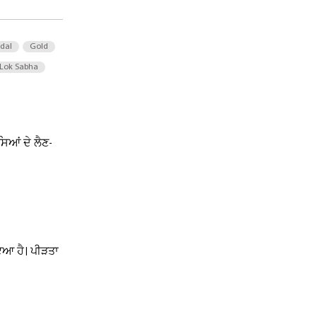
 dal
Gold
Lok Sabha
ਿਆਂ ਦੇ ਲੈਣ-
ਇਆ ਹੈ। ਪੀੜਤਾ