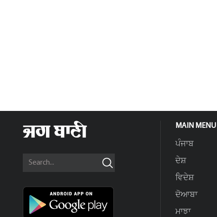
MAIN MENU
ਪੰਜਾਬ
ਦੇਸ਼
ਵਿਦੇਸ਼
ਦੋਆਬਾ
ਮਾਝਾ