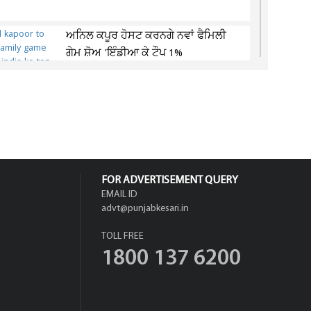
ਅਨਿਲ ਕਪੂਰ ਹੋਸਟ ਕਰਨਗੇ ਨਵਾਂ ਫੈਮਿਲੀ
ਗੇਮ ਸ਼ੋਅ 'ਇੰਡੀਆ ਕੇ ਟੌਪ 1%
23 ਸਾਲਾ ਨੌਜਵਾਨ ਨੂੰ ਜਾਨੋਂ ਮਾਰਨ ਵਾਲੇ
ਵਿਅਕਤੀ 'ਤੇ ਪਰਚਾ ਦਰਜ
FOR ADVERTISEMENT QUERY
EMAIL ID
advt@punjabkesari.in
TOLL FREE
1800 137 6200