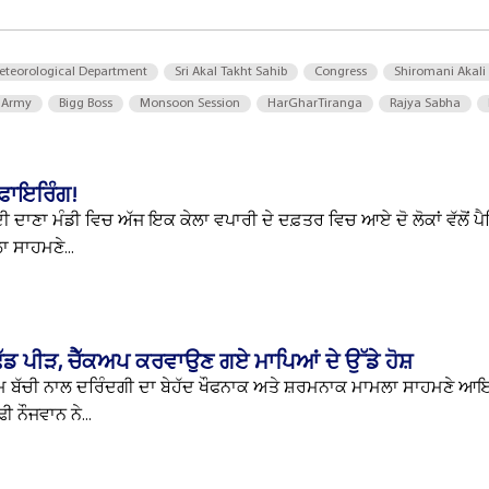
eteorological Department
Sri Akal Takht Sahib
Congress
Shiromani Akali
 Army
Bigg Boss
Monsoon Session
HarGharTiranga
Rajya Sabha
ਫ਼ਾਇਰਿੰਗ!
ਦਾਣਾ ਮੰਡੀ ਵਿਚ ਅੱਜ ਇਕ ਕੇਲਾ ਵਪਾਰੀ ਦੇ ਦਫ਼ਤਰ ਵਿਚ ਆਏ ਦੋ ਲੋਕਾਂ ਵੱਲੋਂ ਪੈਸ
ਾ ਸਾਹਮਣੇ...
ਿੱਡ ਪੀੜ, ਚੈੱਕਅਪ ਕਰਵਾਉਣ ਗਏ ਮਾਪਿਆਂ ਦੇ ਉੱਡੇ ਹੋਸ਼
 ਬੱਚੀ ਨਾਲ ਦਰਿੰਦਗੀ ਦਾ ਬੇਹੱਦ ਖੌਫਨਾਕ ਅਤੇ ਸ਼ਰਮਨਾਕ ਮਾਮਲਾ ਸਾਹਮਣੇ ਆ
ੀ ਨੌਜਵਾਨ ਨੇ...