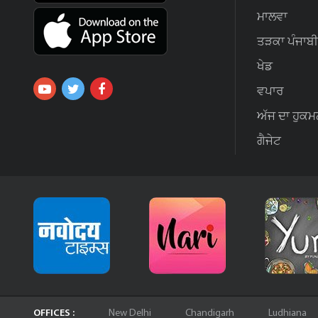
ਮਾਲਵਾ
ਤੜਕਾ ਪੰਜਾਬੀ
ਖੇਡ
ਵਪਾਰ
ਅੱਜ ਦਾ ਹੁਕਮ
ਗੈਜੇਟ
OFFICES :
New Delhi
Chandigarh
Ludhiana