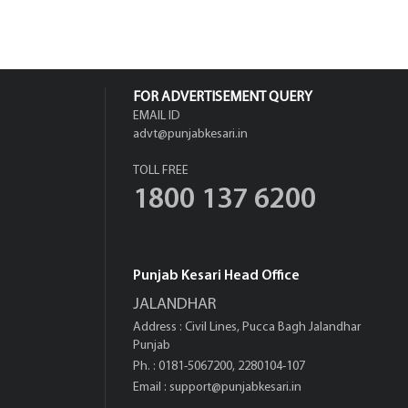
ਵਾਲਿਆਂ ਦੇ ਕੱਟੇ ਚਲਾਨ
FOR ADVERTISEMENT QUERY
EMAIL ID
advt@punjabkesari.in
TOLL FREE
1800 137 6200
Punjab Kesari Head Office
JALANDHAR
Address : Civil Lines, Pucca Bagh Jalandhar
Punjab
Ph. : 0181-5067200, 2280104-107
Email :
support@punjabkesari.in