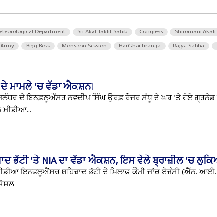
eteorological Department
Sri Akal Takht Sahib
Congress
Shiromani Akali
 Army
Bigg Boss
Monsoon Session
HarGharTiranga
Rajya Sabha
 ਦੇ ਮਾਮਲੇ 'ਚ ਵੱਡਾ ਐਕਸ਼ਨ!
ਜਲੰਧਰ ਦੇ ਇਨਫ਼ਲੂਐਂਸਰ ਨਵਦੀਪ ਸਿੰਘ ਉਰਫ਼ ਰੌਜਰ ਸੰਧੂ ਦੇ ਘਰ 'ਤੇ ਹੋਏ ਗ੍ਰਨੇਡ 
 ਮੀਡੀਆ...
ਦ ਭੱਟੀ 'ਤੇ NIA ਦਾ ਵੱਡਾ ਐਕਸ਼ਨ, ਇਸ ਵੇਲੇ ਬ੍ਰਾਜ਼ੀਲ 'ਚ ਲੁਕ
ਡੀਆ ਇਨਫਲੂਐਂਸਰ ਸ਼ਹਿਜ਼ਾਦ ਭੱਟੀ ਦੇ ਖ਼ਿਲਾਫ਼ ਕੌਮੀ ਜਾਂਚ ਏਜੰਸੀ (ਐੱਨ. ਆਈ. ਏ.
ੋਸ਼ਲ...