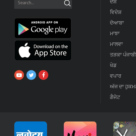
ਦੇਸ਼
ਵਿਦੇਸ਼
ਦੋਆਬਾ
ਮਾਝਾ
ਮਾਲਵਾ
ਤੜਕਾ ਪੰਜਾਬੀ
ਖੇਡ
ਵਪਾਰ
ਅੱਜ ਦਾ ਹੁਕਮ
ਗੈਜੇਟ