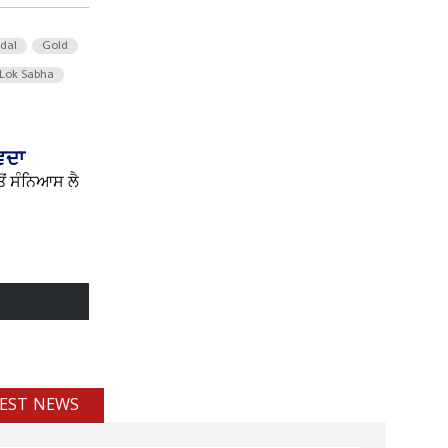
 dal
Gold
Lok Sabha
ਿਦਾ
ੋਂ ਸੰਨਿਆਸ ਲੈ
EST NEWS