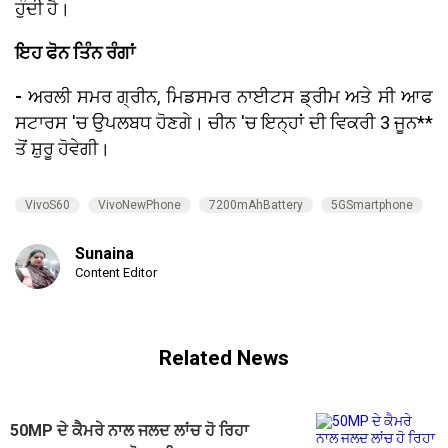
ਹੁੰਦੀ ਹੈ।
ਇਹ ਫੋਨ ਤਿੰਨ ਰੰਗਾਂ
-
ਅਰਲੀ ਸਮਰ ਗ੍ਰੀਨ, ਮਿਡਸਮਰ ਨਾਈਟਸ ਡ੍ਰੀਮ ਅਤੇ ਸੀ ਆਫ
ਸਟਾਰਸ 'ਚ ਉਪਲਬਧ ਹੋਣਗੇ। ਚੀਨ 'ਚ ਇਨ੍ਹਾਂ ਦੀ ਵਿਕਰੀ 3 ਜੂਨ**
ਤੋਂ ਸ਼ੁਰੂ ਹੋਵੇਗੀ।
VivoS60
VivoNewPhone
7200mAhBattery
5GSmartphone
Sunaina
Content Editor
Related News
50MP ਦੇ ਕੈਮਰੇ ਨਾਲ ਜਲਦ ਲਾਂਚ ਹੋ ਰਿਹਾ