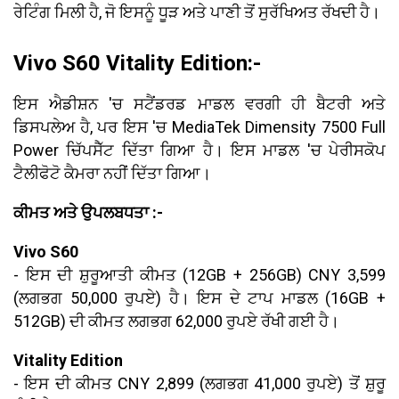
ਰੇਟਿੰਗ ਮਿਲੀ ਹੈ, ਜੋ ਇਸਨੂੰ ਧੂੜ ਅਤੇ ਪਾਣੀ ਤੋਂ ਸੁਰੱਖਿਅਤ ਰੱਖਦੀ ਹੈ।
Vivo S60 Vitality Edition:-
ਇਸ ਐਡੀਸ਼ਨ 'ਚ ਸਟੈਂਡਰਡ ਮਾਡਲ ਵਰਗੀ ਹੀ ਬੈਟਰੀ ਅਤੇ
ਡਿਸਪਲੇਅ ਹੈ, ਪਰ ਇਸ 'ਚ MediaTek Dimensity 7500 Full
Power ਚਿੱਪਸੈੱਟ ਦਿੱਤਾ ਗਿਆ ਹੈ। ਇਸ ਮਾਡਲ 'ਚ ਪੇਰੀਸਕੋਪ
ਟੈਲੀਫੋਟੋ ਕੈਮਰਾ ਨਹੀਂ ਦਿੱਤਾ ਗਿਆ।
ਕੀਮਤ ਅਤੇ ਉਪਲਬਧਤਾ :-
Vivo S60
- ਇਸ ਦੀ ਸ਼ੁਰੂਆਤੀ ਕੀਮਤ (12GB + 256GB) CNY 3,599
(ਲਗਭਗ 50,000 ਰੁਪਏ) ਹੈ। ਇਸ ਦੇ ਟਾਪ ਮਾਡਲ (16GB +
512GB) ਦੀ ਕੀਮਤ ਲਗਭਗ 62,000 ਰੁਪਏ ਰੱਖੀ ਗਈ ਹੈ।
Vitality Edition
- ਇਸ ਦੀ ਕੀਮਤ CNY 2,899 (ਲਗਭਗ 41,000 ਰੁਪਏ) ਤੋਂ ਸ਼ੁਰੂ