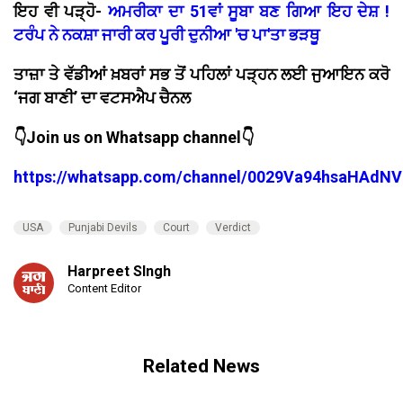
ਇਹ ਵੀ ਪੜ੍ਹੋ-
ਅਮਰੀਕਾ ਦਾ 51ਵਾਂ ਸੂਬਾ ਬਣ ਗਿਆ ਇਹ ਦੇਸ਼ !
ਟਰੰਪ ਨੇ ਨਕਸ਼ਾ ਜਾਰੀ ਕਰ ਪੂਰੀ ਦੁਨੀਆ 'ਚ ਪਾ'ਤਾ ਭੜਥੂ
ਤਾਜ਼ਾ ਤੇ ਵੱਡੀਆਂ ਖ਼ਬਰਾਂ ਸਭ ਤੋਂ ਪਹਿਲਾਂ ਪੜ੍ਹਨ ਲਈ ਜੁਆਇਨ ਕਰੋ
‘ਜਗ ਬਾਣੀ’ ਦਾ ਵਟਸਐਪ ਚੈਨਲ
👇Join us on Whatsapp channel👇
https://whatsapp.com/channel/0029Va94hsaHAdNV
USA
Punjabi Devils
Court
Verdict
Harpreet SIngh
Content Editor
Related News