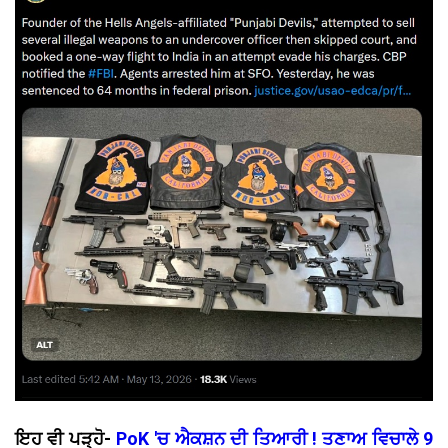
ਇਹ ਵੀ ਪੜ੍ਹੋ-
PoK 'ਚ ਐਕਸ਼ਨ ਦੀ ਤਿਆਰੀ ! ਤਣਾਅ ਵਿਚਾਲੇ 9