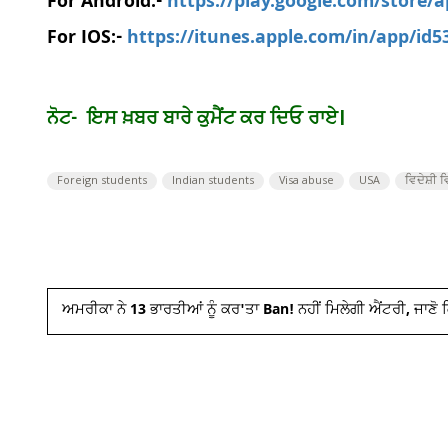
For Android:-
https://play.google.com/store/
For IOS:-
https://itunes.apple.com/in/app/id
ਨੋਟ- ਇਸ ਖ਼ਬਰ ਬਾਰੇ ਕੁਮੈਂਟ ਕਰ ਦਿਓ ਰਾਏ।
Foreign students
Indian students
Visa abuse
USA
ਵਿਦੇਸ਼ੀ
ਅਮਰੀਕਾ ਨੇ 13 ਭਾਰਤੀਆਂ ਨੂੰ ਕਰ'ਤਾ Ban! ਨਹੀਂ ਮਿਲੇਗੀ ਐਂਟਰੀ, ਜਾਣੋ