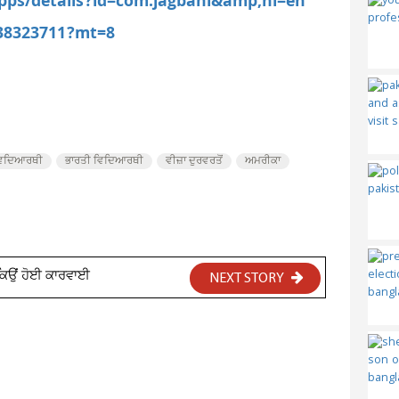
apps/details?id=com.jagbani&amp;hl=en
538323711?mt=8
 ਵਿਦਿਆਰਥੀ
ਭਾਰਤੀ ਵਿਦਿਆਰਥੀ
ਵੀਜ਼ਾ ਦੁਰਵਰਤੋਂ
ਅਮਰੀਕਾ
 ਕਿਉਂ ਹੋਈ ਕਾਰਵਾਈ
NEXT STORY