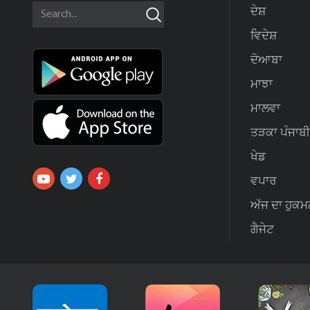
ਦੇਸ਼
ਵਿਦੇਸ਼
ਦੋਆਬਾ
ਮਾਝਾ
ਮਾਲਵਾ
ਤੜਕਾ ਪੰਜਾਬੀ
ਖੇਡ
ਵਪਾਰ
ਅੱਜ ਦਾ ਹੁਕਮ
ਗੈਜੇਟ