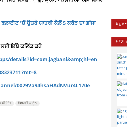
ਸ਼੍ਰੇਣੀ, ਸਿੱਖ ਸੰਸਥਾਵਾਂ, ਗੁਰਦੁਆਰਾ ਕਮੇਟੀਆਂ ਅਤੇ ਸੰਗਤਾਂ
ਲਾਈਟ 'ਚੋਂ ਉਤਰੇ ਯਾਤਰੀ ਕੋਲੋਂ 5 ਕਰੋੜ ਦਾ ਗਾਂਜਾ
ਬਹੁਤ
ਮਾਝਾ 
 ਲਈ ਇੱਥੇ ਕਲਿੱਕ ਕਰੋ
apps/details?id=com.jagbani&amp;hl=en
538323711?mt=8
channel/0029Va94hsaHAdNVur4L170e
ਸ਼ ਮੀਟਿੰਗ
ਬੇਅਦਬੀ ਕਾਨੂੰਨ