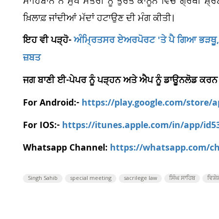
ਸਾਹਿਬਾਨ ਨੇ ਮੁੱਖ ਮੰਤਰੀ ਨੂੰ ਤੁਰੰਤ ਕਾਨੂੰਨ ਵਿੱਚੋਂ ਗ੍ਰੰਥੀ 
ਖ਼ਿਲਾਫ਼ ਜਾਂਦੀਆਂ ਮੱਦਾਂ ਹਟਾਉਣ ਦੀ ਮੰਗ ਕੀਤੀ।
ਇਹ ਵੀ ਪੜ੍ਹੋ-
ਅੰਮ੍ਰਿਤਸਰ ਏਅਰਪੋਰਟ 'ਤੇ ਪੈ ਗਿਆ ਭੜਥੂ, ਫ
ਜ਼ਬਤ
ਜਗ ਬਾਣੀ ਈ-ਪੇਪਰ ਨੂੰ ਪੜ੍ਹਨ ਅਤੇ ਐਪ ਨੂੰ ਡਾਊਨਲੋਡ ਕਰਨ
For Android:-
https://play.google.com/store/
For IOS:-
https://itunes.apple.com/in/app/id
Whatsapp Channel:
https://whatsapp.com/
Singh Sahib
special meeting
sacrilege law
ਸਿੰਘ ਸਾਹਿਬ
ਵਿਸ਼ੇ