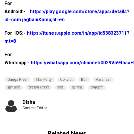
For
Android:-
https://play.google.com/store/apps/details?
id=com.jagbani&amp;hl=en
For IOS:-
https://itunes.apple.com/in/app/id538323711?
mt=8
For
Whatsapp:-
https://whatsapp.com/channel/0029Va94hsa
Ganga River
Iftar Party
Convict
Bail
Varanasi
ਗੰਗਾ ਨਦੀ
ਇਫਤਾਰ ਪਾਰਟੀ
ਦੋਸ਼ੀ
ਜ਼ਮਾਨਤ
ਵਾਰਾਣਸੀ
DIsha
Content Editor
Related News