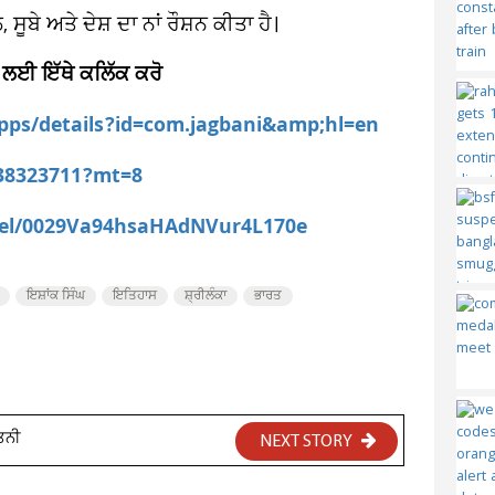
ੂਬੇ ਅਤੇ ਦੇਸ਼ ਦਾ ਨਾਂ ਰੌਸ਼ਨ ਕੀਤਾ ਹੈ।
 ਲਈ ਇੱਥੇ ਕਲਿੱਕ ਕਰੋ
apps/details?id=com.jagbani&amp;hl=en
538323711?mt=8
nel/0029Va94hsaHAdNVur4L170e
ਇਸ਼ਾਂਕ ਸਿੰਘ
ਇਤਿਹਾਸ
ਸ਼੍ਰੀਲੰਕਾ
ਭਾਰਤ
ਪਤਨੀ
NEXT STORY