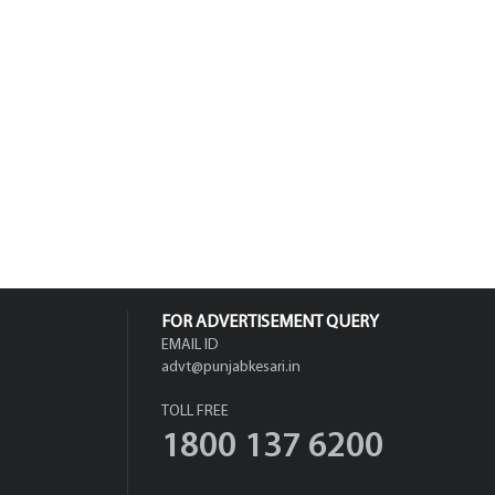
FOR ADVERTISEMENT QUERY
EMAIL ID
advt@punjabkesari.in
TOLL FREE
1800 137 6200