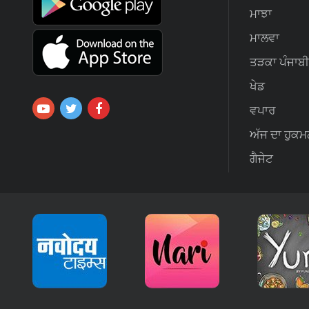
ਮਾਝਾ
ਮਾਲਵਾ
ਤੜਕਾ ਪੰਜਾਬੀ
ਖੇਡ
ਵਪਾਰ
ਅੱਜ ਦਾ ਹੁਕਮ
ਗੈਜੇਟ