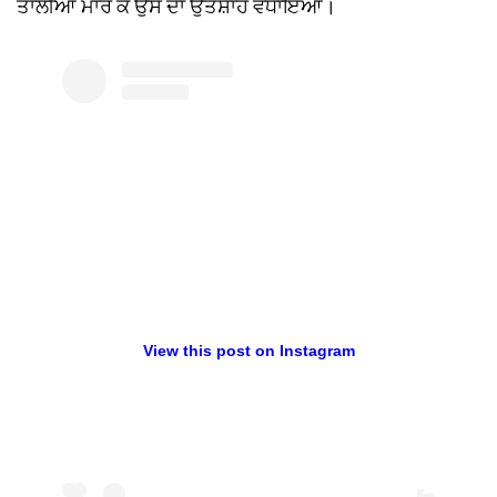
ਤਾਲੀਆਂ ਮਾਰ ਕੇ ਉਸ ਦਾ ਉਤਸ਼ਾਹ ਵਧਾਇਆ।
View this post on Instagram