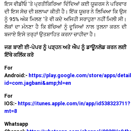
ਇਸ ਵੀਡੀਓ 'ਤੇ ਪ੍ਰਤੀਕਿਰਿਆ ਦਿੰਦਿਆਂ ਕਈ ਯੂਜ਼ਰਸ ਨੇ ਪਰਿਵਾਰ
ਦੀ ਇਸ ਸੋਚ ਦੀ ਸ਼ਲਾਘਾ ਕੀਤੀ ਹੈ। ਇੱਕ ਯੂਜ਼ਰ ਨੇ ਲਿਖਿਆ ਕਿ ਉਸ
ਨੂੰ 95% ਅੰਕ ਮਿਲਣ 'ਤੇ ਵੀ ਕਦੇ ਅਜਿਹੀ ਸਰਾਹੁਣਾ ਨਹੀਂ ਮਿਲੀ ਸੀ।
ਲੋਕਾਂ ਦਾ ਮੰਨਣਾ ਹੈ ਕਿ ਬੱਚਿਆਂ ਨੂੰ ਦੂਜਿਆਂ ਨਾਲ ਤੁਲਨਾ ਕਰਨ ਦੀ
ਬਜਾਏ ਇਸੇ ਤਰ੍ਹਾਂ ਉਤਸ਼ਾਹਿਤ ਕਰਨਾ ਚਾਹੀਦਾ ਹੈ।
ਜਗ ਬਾਣੀ ਈ-ਪੇਪਰ ਨੂੰ ਪੜ੍ਹਨ ਅਤੇ ਐਪ ਨੂੰ ਡਾਊਨਲੋਡ ਕਰਨ ਲਈ
ਇੱਥੇ ਕਲਿੱਕ ਕਰੋ
For
Android:-
https://play.google.com/store/apps/detai
id=com.jagbani&amp;hl=en
For
IOS:-
https://itunes.apple.com/in/app/id538323711?
mt=8
Whatsapp