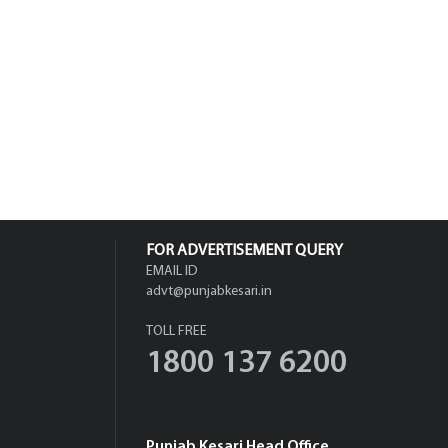
FOR ADVERTISEMENT QUERY
EMAIL ID
advt@punjabkesari.in
TOLL FREE
1800 137 6200
Punjab Kesari Head Office