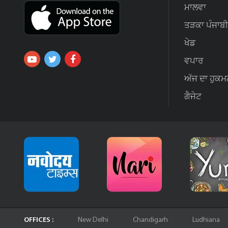
ਮਾਲਵਾ
ਤੜਕਾ ਪੰਜਾਬੀ
ਖੇਡ
ਵਪਾਰ
ਅੱਜ ਦਾ ਹੁਕਮ
ਗੈਜੇਟ
OFFICES :
New Delhi
Chandigarh
Ludhiana