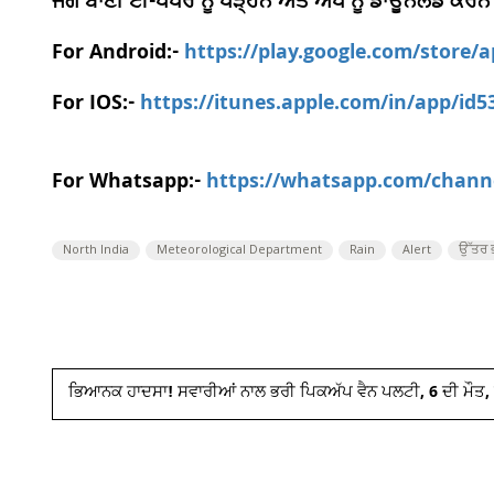
ਜਗ ਬਾਣੀ ਈ-ਪੇਪਰ ਨੂੰ ਪੜ੍ਹਨ ਅਤੇ ਐਪ ਨੂੰ ਡਾਊਨਲੋਡ ਕਰਨ
For Android:-
https://play.google.com/store/
For IOS:-
https://itunes.apple.com/in/app/id
For Whatsapp:-
https://whatsapp.com/chan
North India
Meteorological Department
Rain
Alert
ਉੱਤਰ 
ਭਿਆਨਕ ਹਾਦਸਾ! ਸਵਾਰੀਆਂ ਨਾਲ ਭਰੀ ਪਿਕਅੱਪ ਵੈਨ ਪਲਟੀ, 6 ਦੀ ਮੌਤ,