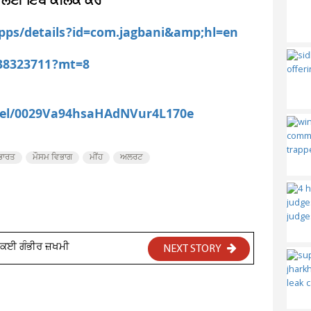
 ਲਈ ਇੱਥੇ ਕਲਿੱਕ ਕਰੋ
apps/details?id=com.jagbani&amp;hl=en
538323711?mt=8
nel/0029Va94hsaHAdNVur4L170e
ਭਾਰਤ
ਮੌਸਮ ਵਿਭਾਗ
ਮੀਂਹ
ਅਲਰਟ
 ਕਈ ਗੰਭੀਰ ਜ਼ਖਮੀ
NEXT STORY