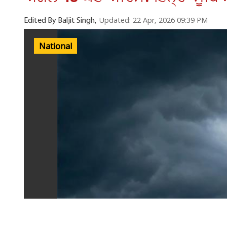
Updated: 22 Apr, 2026 09:39 PM
Edited By Baljit Singh,
National