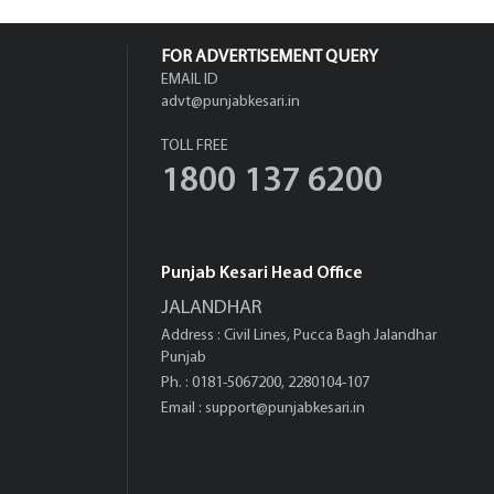
FOR ADVERTISEMENT QUERY
EMAIL ID
advt@punjabkesari.in
TOLL FREE
1800 137 6200
Punjab Kesari Head Office
JALANDHAR
Address : Civil Lines, Pucca Bagh Jalandhar
Punjab
Ph. : 0181-5067200, 2280104-107
Email :
support@punjabkesari.in