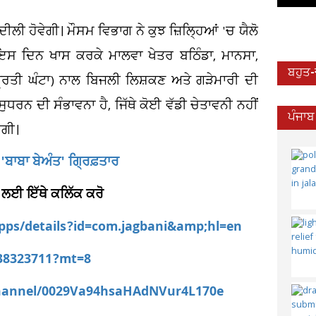
ਬਦੀਲੀ ਹੋਵੇਗੀ। ਮੌਸਮ ਵਿਭਾਗ ਨੇ ਕੁਝ ਜ਼ਿਲ੍ਹਿਆਂ 'ਚ ਯੈਲੋ
 ਇਸ ਦਿਨ ਖਾਸ ਕਰਕੇ ਮਾਲਵਾ ਖੇਤਰ ਬਠਿੰਡਾ, ਮਾਨਸਾ,
ਬਹੁਤ
ਪ੍ਰਤੀ ਘੰਟਾ) ਨਾਲ ਬਿਜਲੀ ਲਿਸ਼ਕਣ ਅਤੇ ਗੜੇਮਾਰੀ ਦੀ
ੁਧਰਨ ਦੀ ਸੰਭਾਵਨਾ ਹੈ, ਜਿੱਥੇ ਕੋਈ ਵੱਡੀ ਚੇਤਾਵਨੀ ਨਹੀਂ
ਪੰਜਾਬ
ੇਗੀ।
 'ਬਾਬਾ ਬੇਅੰਤ' ਗ੍ਰਿਫ਼ਤਾਰ
 ਲਈ ਇੱਥੇ ਕਲਿੱਕ ਕਰੋ
apps/details?id=com.jagbani&amp;hl=en
538323711?mt=8
channel/0029Va94hsaHAdNVur4L170e