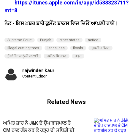
https://itunes.apple.com/in/app/id538323711?
mt=8
ਨੋਟ - ਇਸ ਖ਼ਬਰ ਬਾਰੇ ਕੁਮੈਂਟ ਬਾਕਸ ਵਿਚ ਦਿਓ ਆਪਣੀ ਰਾਏ।
Supreme Court
Punjab
other states
notice
Illegal cutting trees
landslides
floods
ਸੁਪਰੀਮ ਕੋਰਟ
ਰੁੱਖਾਂ ਗ਼ੈਰ ਕਾਨੂੰਨੀ ਕਟਾਈ
ਜ਼ਮੀਨ ਖਿਸਕਣ
ਹੜ੍ਹ
rajwinder kaur
Content Editor
Related News
ਅਮਿਤ ਸ਼ਾਹ ਨੇ J&K ਦੇ ਉਪ ਰਾਜਪਾਲ ਤੇ
CM ਨਾਲ ਗੱਲ ਕਰ ਕੇ ਹੜ੍ਹ ਦੀ ਸਥਿਤੀ ਦੀ