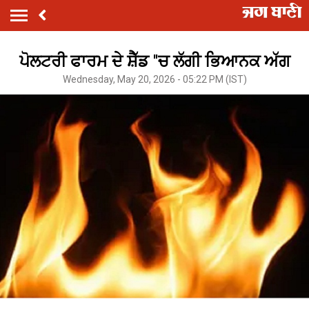
ਪੋਲਟਰੀ ਫਾਰਮ ਦੇ ਸ਼ੈੱਡ ''ਚ ਲੱਗੀ ਭਿਆਨਕ ਅੱਗ
Wednesday, May 20, 2026 - 05:22 PM (IST)