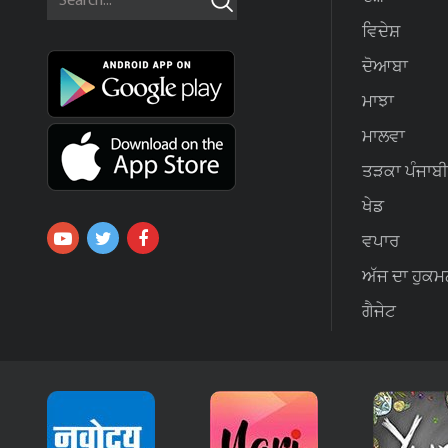
ਵਿਦੇਸ਼
ਦੋਆਬਾ
ਮਾਝਾ
ਮਾਲਵਾ
ਤੜਕਾ ਪੰਜਾਬੀ
ਖੇਡ
ਵਪਾਰ
ਅੱਜ ਦਾ ਹੁਕਮ
ਗੈਜੇਟ