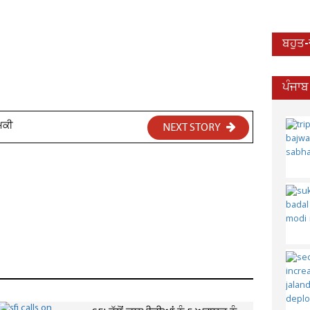
ਬਹੁਤ
ਪੰਜਾਬ
ਧਮਕੀ
NEXT STORY