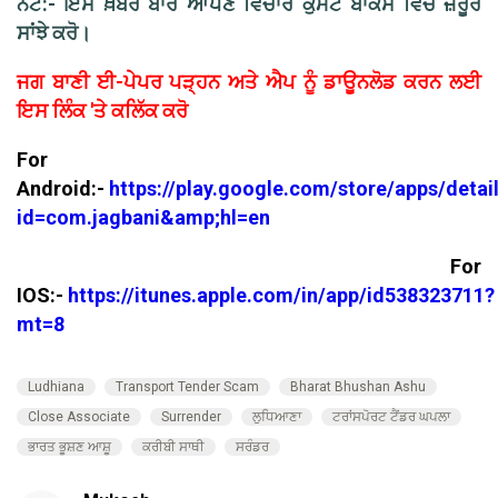
ਨੋਟ:- ਇਸ ਖ਼ਬਰ ਬਾਰੇ ਆਪਣੇ ਵਿਚਾਰ ਕੁਮੈਂਟ ਬਾਕਸ ਵਿੱਚ ਜ਼ਰੂਰ
ਸਾਂਝੇ ਕਰੋ।
ਜਗ ਬਾਣੀ ਈ-ਪੇਪਰ ਪੜ੍ਹਨ ਅਤੇ ਐਪ ਨੂੰ ਡਾਊਨਲੋਡ ਕਰਨ ਲਈ
ਇਸ ਲਿੰਕ 'ਤੇ ਕਲਿੱਕ ਕਰੋ
For
Android:-
https://play.google.com/store/apps/detai
id=com.jagbani&amp;hl=en
For
IOS:-
https://itunes.apple.com/in/app/id538323711?
mt=8
Ludhiana
Transport Tender Scam
Bharat Bhushan Ashu
Close Associate
Surrender
ਲੁਧਿਆਣਾ
ਟਰਾਂਸਪੋਰਟ ਟੈਂਡਰ ਘਪਲਾ
ਭਾਰਤ ਭੂਸ਼ਣ ਆਸ਼ੂ
ਕਰੀਬੀ ਸਾਥੀ
ਸਰੰਡਰ