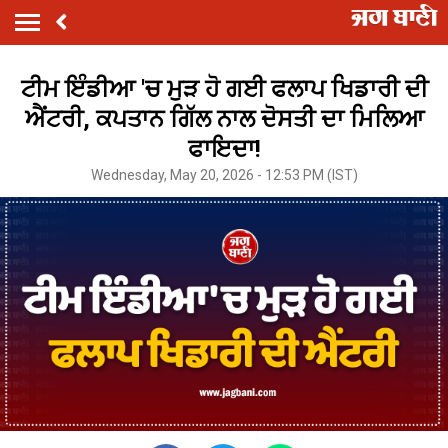
ਟੀਮ ਇੰਡੀਆ 'ਚ ਮੁੜ ਹੋ ਗਈ ਫਲਾਪ ਖਿਡਾਰੀ ਦੀ
ਐਂਟਰੀ, ਕਪਤਾਨ ਗਿੱਲ ਨਾਲ ਦੋਸਤੀ ਦਾ ਮਿਲਿਆ
ਫਾਇਦਾ!
Wednesday, May 20, 2026 - 12:53 PM (IST)