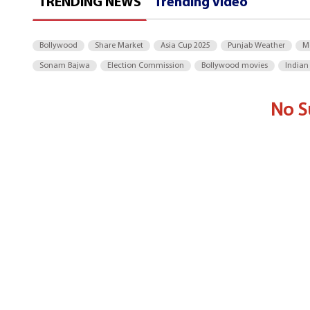
TRENDING NEWS
Trending Video
Bollywood
Share Market
Asia Cup 2025
Punjab Weather
M
Sonam Bajwa
Election Commission
Bollywood movies
Indian
No S