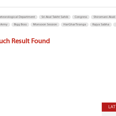
eteorological Department
Sri Akal Takht Sahib
Congress
Shiromani Akali
 Army
Bigg Boss
Monsoon Session
HarGharTiranga
Rajya Sabha
uch Result Found
LAT