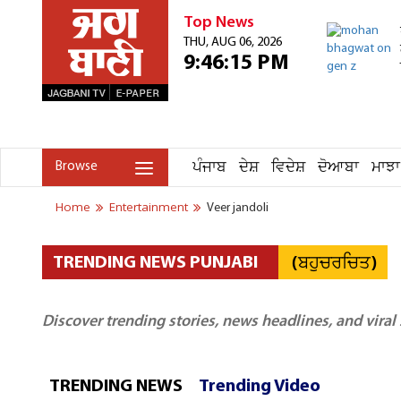
Top News
THU, AUG 06, 2026
9:46:15 PM
ਪੰਜਾਬ
ਦੇਸ਼
ਵਿਦੇਸ਼
ਦੋਆਬਾ
ਮਾਝਾ
Browse
Home
Entertainment
Veer jandoli
(ਬਹੁਚਰਚਿਤ)
TRENDING NEWS PUNJABI
Discover trending stories, news headlines, and viral
TRENDING NEWS
Trending Video