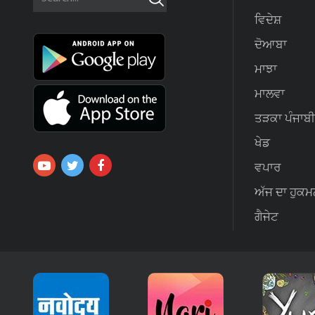
ਵਿਦੇਸ਼
ਦੋਆਬਾ
ਮਾਝਾ
ਮਾਲਵਾ
ਤੜਕਾ ਪੰਜਾਬੀ
ਖੇਡ
ਵਪਾਰ
ਅੱਜ ਦਾ ਹੁਕਮ
ਗੈਜੇਟ