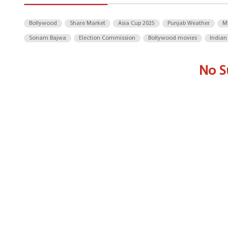
Bollywood
Share Market
Asia Cup 2025
Punjab Weather
M
Sonam Bajwa
Election Commission
Bollywood movies
Indian
No S