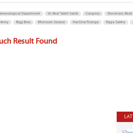
eteorological Department
Sri Akal Takht Sahib
Congress
Shiromani Akali
 Army
Bigg Boss
Monsoon Session
HarGharTiranga
Rajya Sabha
uch Result Found
LAT