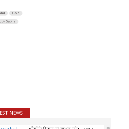
 dal
Gold
Lok Sabha
EST NEWS