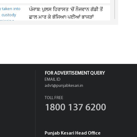
ਪੰਜਾਬ: ਪੁਲਸ ਹਿਰਾਸਤ 'ਚੋਂ ਨੌਜਵਾਨ ਗੱਡੀ ਤੋਂ
ਛਾਲ ਮਾਰ ਕੇ ਭੱਜਿਆ! ਪਈਆਂ ਭਾਜੜਾਂ
ਪੰਜਾਬ 'ਚ ਵੱਡਾ ਐਨਕਾਊਂਟਰ! ਸ਼ੂਟਰਾਂ ਤੇ
ਪੁਲਸ ਵਿਚਾਲੇ ਚੱਲੀਆਂ ਤਾਬੜਤੋੜ ਗੋਲ਼ੀਆਂ
FOR ADVERTISEMENT QUERY
EMAIL ID
advt@punjabkesari.in
TOLL FREE
1800 137 6200
Punjab Kesari Head Office