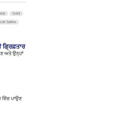
 dal
Gold
Lok Sabha
ੀ ਗ੍ਰਿਫ਼ਤਾਰ
ਣ ਅਤੇ ਉਨ੍ਹਾਂ
ਰੇ ਵਿੱਚ ਪਾਉਣ