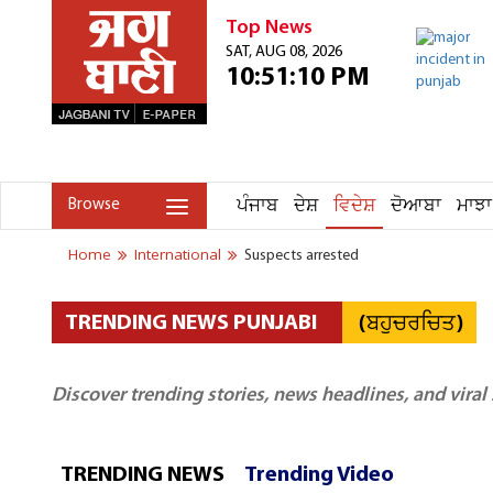
Top News
SAT, AUG 08, 2026
10:51:10 PM
ਪੰਜਾਬ
ਦੇਸ਼
ਵਿਦੇਸ਼
ਦੋਆਬਾ
ਮਾਝਾ
Browse
Home
International
Suspects arrested
(ਬਹੁਚਰਚਿਤ)
TRENDING NEWS PUNJABI
Discover trending stories, news headlines, and viral
TRENDING NEWS
Trending Video