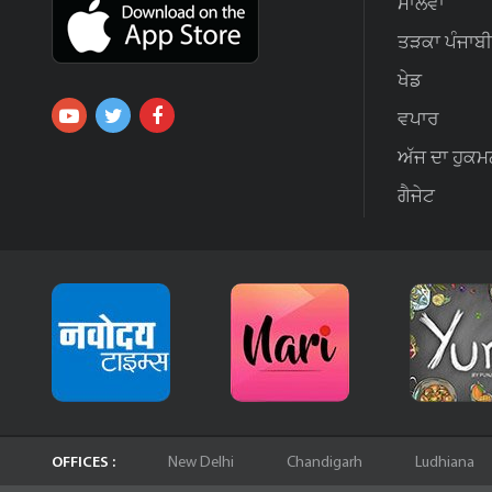
ਮਾਲਵਾ
ਤੜਕਾ ਪੰਜਾਬੀ
ਖੇਡ
ਵਪਾਰ
ਅੱਜ ਦਾ ਹੁਕਮ
ਗੈਜੇਟ
OFFICES :
New Delhi
Chandigarh
Ludhiana