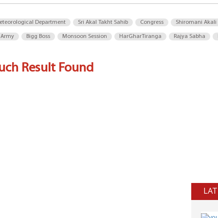
eteorological Department
Sri Akal Takht Sahib
Congress
Shiromani Akali
 Army
Bigg Boss
Monsoon Session
HarGharTiranga
Rajya Sabha
uch Result Found
LAT