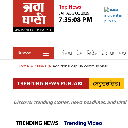
Top News
SAT, AUG 08, 2026
7:35:08 PM
ਪੰਜਾਬ
ਦੇਸ਼
ਵਿਦੇਸ਼
ਦੋਆਬਾ
ਮਾਝਾ
Browse
Home
Malwa
Additional deputy commissioner
(ਬਹੁਚਰਚਿਤ)
TRENDING NEWS PUNJABI
Discover trending stories, news headlines, and viral
TRENDING NEWS
Trending Video