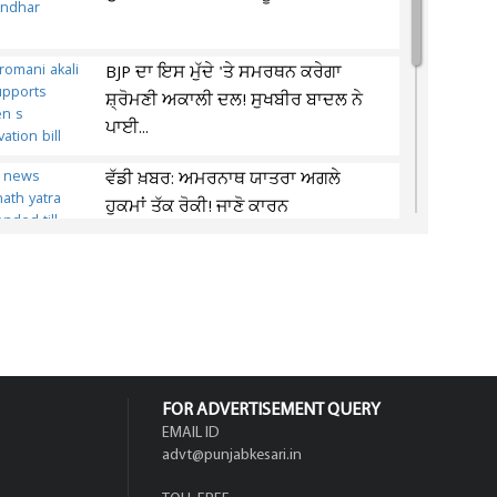
BJP ਦਾ ਇਸ ਮੁੱਦੇ 'ਤੇ ਸਮਰਥਨ ਕਰੇਗਾ
ਸ਼੍ਰੋਮਣੀ ਅਕਾਲੀ ਦਲ! ਸੁਖਬੀਰ ਬਾਦਲ ਨੇ
ਪਾਈ...
ਵੱਡੀ ਖ਼ਬਰ: ਅਮਰਨਾਥ ਯਾਤਰਾ ਅਗਲੇ
ਹੁਕਮਾਂ ਤੱਕ ਰੋਕੀ! ਜਾਣੋ ਕਾਰਨ
ਫਤਿਹਗੜ੍ਹ ਸਾਹਿਬ 'ਚ ਮੁੰਡੇ ਦਾ ਬੇਰਹਿਮੀ
ਨਾਲ ਕਤਲ, ਵਜ੍ਹਾ ਕਰੇਗੀ ਹੈਰਾਨ
FOR ADVERTISEMENT QUERY
EMAIL ID
advt@punjabkesari.in