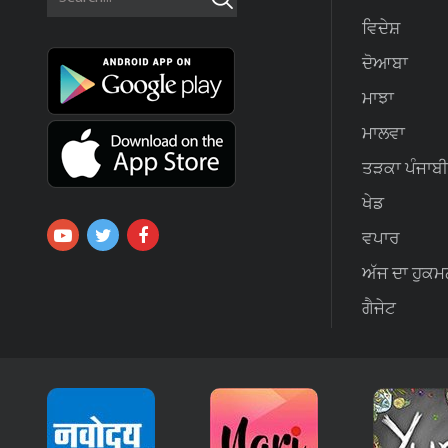
ਵਿਦੇਸ਼
ਦੋਆਬਾ
ਮਾਝਾ
ਮਾਲਵਾ
ਤੜਕਾ ਪੰਜਾਬੀ
ਖੇਡ
ਵਪਾਰ
ਅੱਜ ਦਾ ਹੁਕਮ
ਗੈਜੇਟ