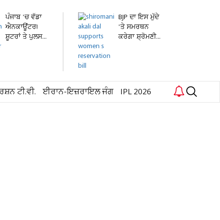
ਪੰਜਾਬ 'ਚ ਵੱਡਾ
BJP ਦਾ ਇਸ ਮੁੱਦੇ
ਐਨਕਾਊਂਟਰ!
'ਤੇ ਸਮਰਥਨ
ਸ਼ੂਟਰਾਂ ਤੇ ਪੁਲਸ...
ਕਰੇਗਾ ਸ਼੍ਰੋਮਣੀ...
ਰਸ਼ਨ ਟੀ.ਵੀ.
ਈਰਾਨ-ਇਜ਼ਰਾਇਲ ਜੰਗ
IPL 2026