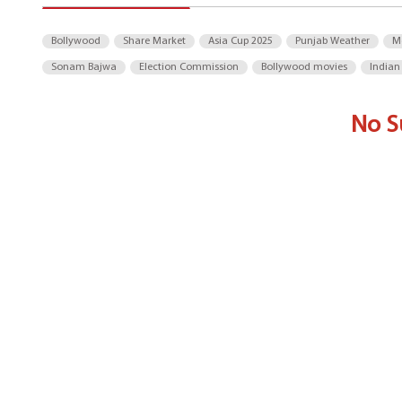
Bollywood
Share Market
Asia Cup 2025
Punjab Weather
M
Sonam Bajwa
Election Commission
Bollywood movies
Indian
No S