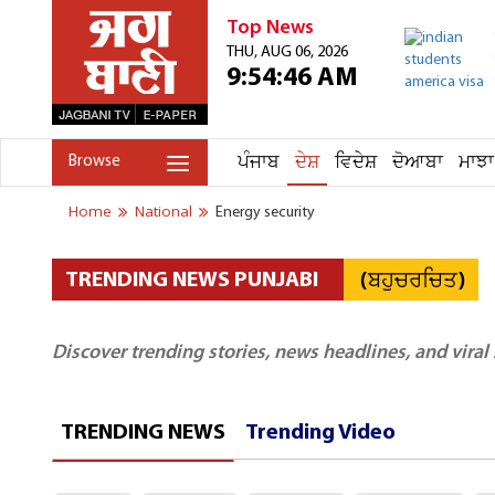
Top News
THU, AUG 06, 2026
9:54:46 AM
ਪੰਜਾਬ
ਦੇਸ਼
ਵਿਦੇਸ਼
ਦੋਆਬਾ
ਮਾਝਾ
Browse
Home
National
Energy security
(ਬਹੁਚਰਚਿਤ)
TRENDING NEWS PUNJABI
Discover trending stories, news headlines, and viral
TRENDING NEWS
Trending Video