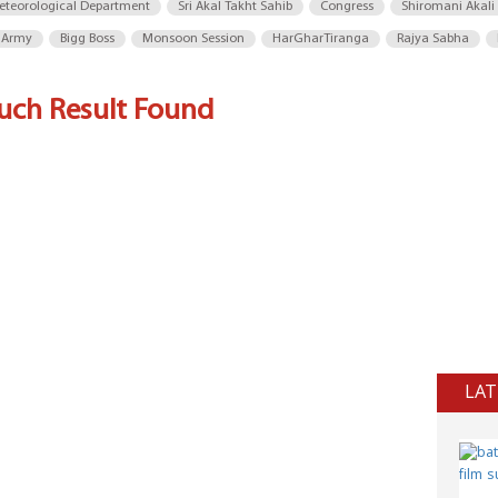
eteorological Department
Sri Akal Takht Sahib
Congress
Shiromani Akali
 Army
Bigg Boss
Monsoon Session
HarGharTiranga
Rajya Sabha
uch Result Found
LAT