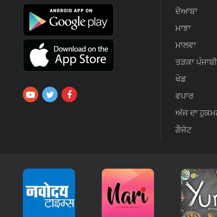
ਦੋਆਬਾ
ਮਾਝਾ
ਮਾਲਵਾ
ਤੜਕਾ ਪੰਜਾਬੀ
ਖੇਡ
ਵਪਾਰ
ਅੱਜ ਦਾ ਹੁਕਮ
ਗੈਜੇਟ