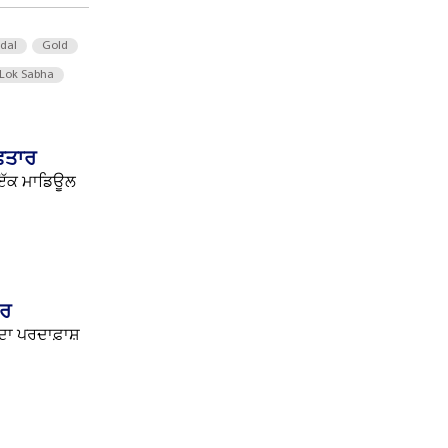
 dal
Gold
Lok Sabha
ਿਫਤਾਰ
 ਇੱਕ ਮਾਡਿਊਲ
ਾਰ
ਹ ਦਾ ਪਰਦਾਫ਼ਾਸ਼