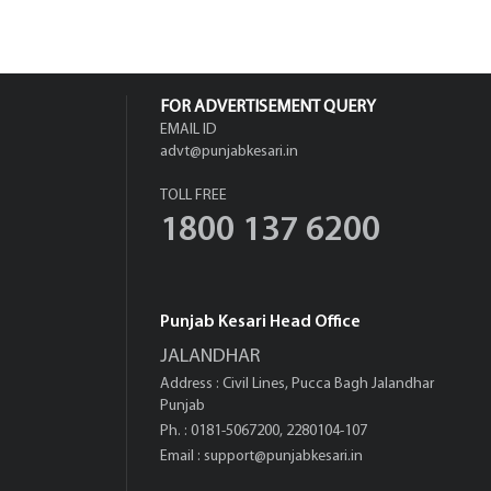
ਨਾਬਾਲਗ ਧੀ ਦੀ ਪੱਤ
FOR ADVERTISEMENT QUERY
EMAIL ID
advt@punjabkesari.in
TOLL FREE
1800 137 6200
Punjab Kesari Head Office
JALANDHAR
Address : Civil Lines, Pucca Bagh Jalandhar
Punjab
Ph. : 0181-5067200, 2280104-107
Email :
support@punjabkesari.in