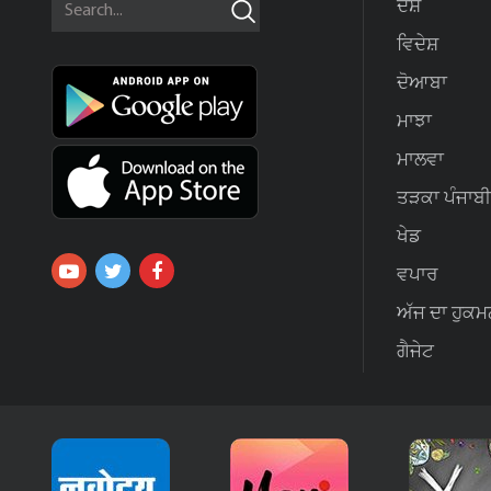
ਦੇਸ਼
ਵਿਦੇਸ਼
ਦੋਆਬਾ
ਮਾਝਾ
ਮਾਲਵਾ
ਤੜਕਾ ਪੰਜਾਬੀ
ਖੇਡ
ਵਪਾਰ
ਅੱਜ ਦਾ ਹੁਕਮ
ਗੈਜੇਟ