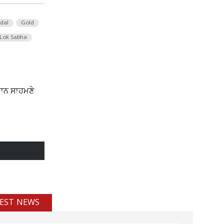
 dal
Gold
Lok Sabha
ੌਰਾਨ ਸਾਹਮਣੇ
EST NEWS