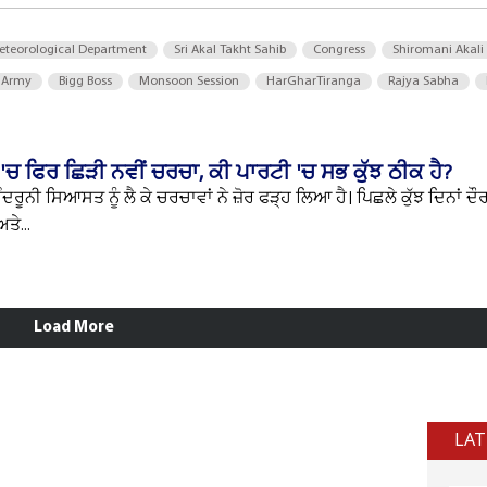
eteorological Department
Sri Akal Takht Sahib
Congress
Shiromani Akali
 Army
Bigg Boss
Monsoon Session
HarGharTiranga
Rajya Sabha
 ਫਿਰ ਛਿੜੀ ਨਵੀਂ ਚਰਚਾ, ਕੀ ਪਾਰਟੀ 'ਚ ਸਭ ਕੁੱਝ ਠੀਕ ਹੈ?
ਰੂਨੀ ਸਿਆਸਤ ਨੂੰ ਲੈ ਕੇ ਚਰਚਾਵਾਂ ਨੇ ਜ਼ੋਰ ਫੜ੍ਹ ਲਿਆ ਹੈ। ਪਿਛਲੇ ਕੁੱਝ ਦਿਨਾਂ ਦ
ਤੇ...
Load More
LAT