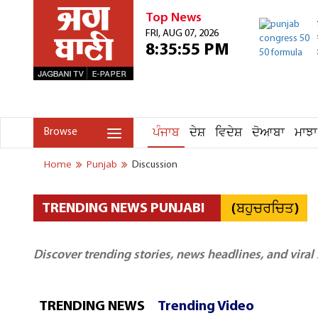
Top News
FRI, AUG 07, 2026
8:35:55 PM
ਪੰਜਾਬ
ਦੇਸ਼
ਵਿਦੇਸ਼
ਦੋਆਬਾ
ਮਾਝਾ
Browse
Home
Punjab
Discussion
(ਬਹੁਚਰਚਿਤ)
TRENDING NEWS PUNJABI
Discover trending stories, news headlines, and viral
TRENDING NEWS
Trending Video