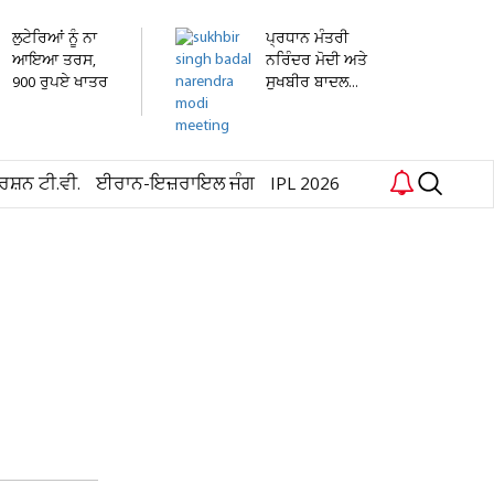
ਲੁਟੇਰਿਆਂ ਨੂੰ ਨਾ
ਪ੍ਰਧਾਨ ਮੰਤਰੀ
ਆਇਆ ਤਰਸ,
ਨਰਿੰਦਰ ਮੋਦੀ ਅਤੇ
900 ਰੁਪਏ ਖਾਤਰ
ਸੁਖਬੀਰ ਬਾਦਲ...
3...
ਰਸ਼ਨ ਟੀ.ਵੀ.
ਈਰਾਨ-ਇਜ਼ਰਾਇਲ ਜੰਗ
IPL 2026