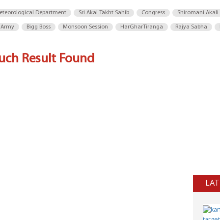
eteorological Department
Sri Akal Takht Sahib
Congress
Shiromani Akali
 Army
Bigg Boss
Monsoon Session
HarGharTiranga
Rajya Sabha
uch Result Found
LAT