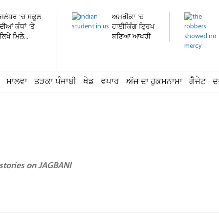
ਜਲੰਧਰ 'ਚ ਸਕੂਲ
ਅਮਰੀਕਾ 'ਚ
ਦੀਆਂ ਕੰਧਾਂ 'ਤੇ
ਹਾਈਕਿੰਗ ਟ੍ਰਿਪ
ਲਿਖੇ ਮਿਲੇ...
ਬਣਿਆ ਆਖਰੀ
ਸਫ਼ਰ !...
ਮਾਲਵਾ
ਤੜਕਾ ਪੰਜਾਬੀ
ਖੇਡ
ਵਪਾਰ
ਅੱਜ ਦਾ ਹੁਕਮਨਾਮਾ
ਗੈਜੇਟ
ਦ
 stories on JAGBANI