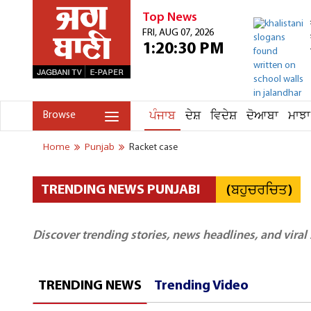
Top News
FRI, AUG 07, 2026
1:20:30 PM
ਪੰਜਾਬ
ਦੇਸ਼
ਵਿਦੇਸ਼
ਦੋਆਬਾ
ਮਾਝਾ
Browse
Home
Punjab
Racket case
(ਬਹੁਚਰਚਿਤ)
TRENDING NEWS PUNJABI
Discover trending stories, news headlines, and viral
TRENDING NEWS
Trending Video