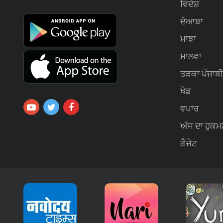
ਵਿਦੇਸ਼
ਦੋਆਬਾ
ਮਾਝਾ
ਮਾਲਵਾ
ਤੜਕਾ ਪੰਜਾਬੀ
ਖੇਡ
ਵਪਾਰ
ਅੱਜ ਦਾ ਹੁਕਮ
ਗੈਜੇਟ